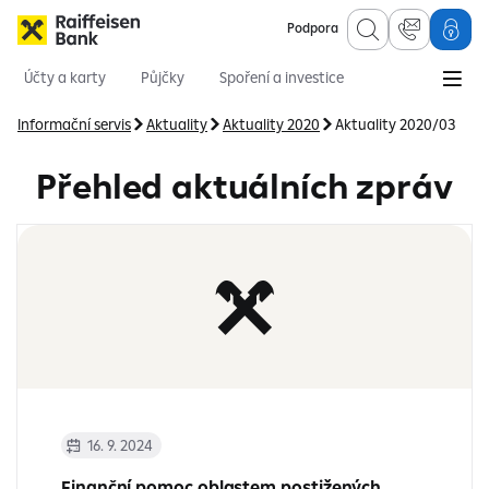
Podpora
Účty a karty
Půjčky
Spoření a investice
Hypotéky
Online služby
Pojištění
Informační servis
Aktuality
Aktuality 2020
Aktuality 2020/03
Přehled aktuálních zpráv
16. 9. 2024
Finanční pomoc oblastem postižených