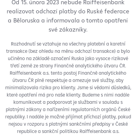
Od 15. února 2023 nebude Raiffeisenbank
realizovat odchozí platby do Ruské federace
a Běloruska a informovala o tomto opatření
své zákazníky.
Rozhodnutí se vztahuje na všechny platební a karetní
transakce (bez ohledu na měnu odchozí transakce) a bylo
učiněno na základě označení Ruska jako vysoce rizikové
třetí země ze strany Finančně analytického útvaru ČR.
Raiffeisenbank a.s. tento postoj Finančně analytického
útvaru ČR plně respektuje a omezuje své služby, aby
minimalizovala rizika pro klienty. Jsme si vědomi důsledků,
které opatření má pro naše klienty. Budeme s nimi nadále
komunikovat a podporovat je službami v souladu s
platnými zákony a nařízeními regulatorních orgánů České
republiky. I nadále je možné přijímat příchozí platby, pokud
nejsou v rozporu s platnými sankčními předpisy v České
republice a sankční politikou Raiffeisenbank a.s.