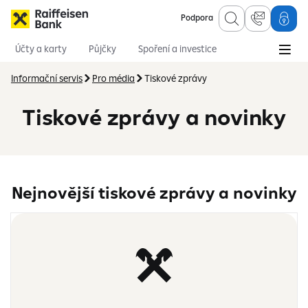
Podpora
Účty a karty
Půjčky
Spoření a investice
Hypotéky
Online služby
Pojištění
Informační servis
Pro média
Tiskové zprávy
Tiskové zprávy a novinky
Nejnovější tiskové zprávy a novinky