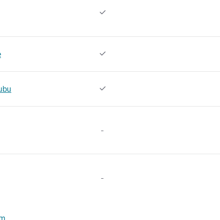

e

ubu

-
-
em
.