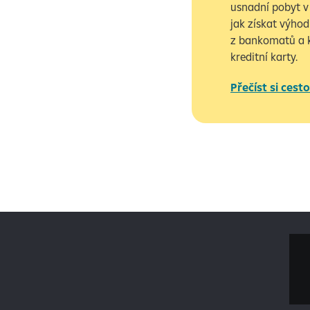
usnadní pobyt v 
jak získat výhod
z bankomatů a k
kreditní karty.
Přečíst si cesto