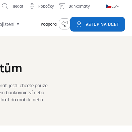
Hledat
Pobočky
Bankomaty
CS
ojištění
VSTUP NA ÚČET
Podpora
čtům
at, jestli chcete pouze
vém bankovnictví nebo
nahrát do mobilu nebo