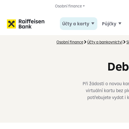
Osobní finance
Účty a karty
Půjčky
Osobní finance
Účty a bankovnictví
S
Deb
Při žádosti o novou kar
virtuální kartu bez 
potřebujete vydat i 