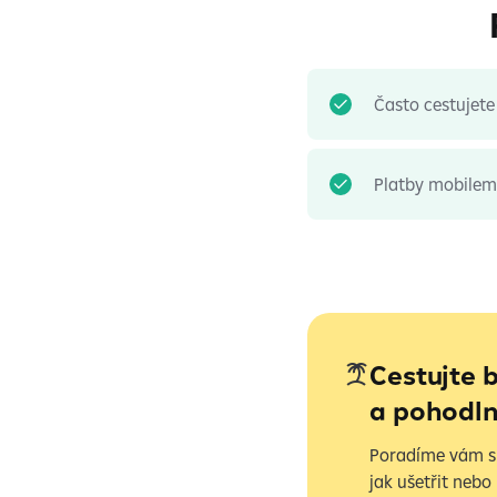
Často cestujete
Platby mobilem
Cestujte 
a pohodl
Poradíme vám s p
jak ušetřit nebo