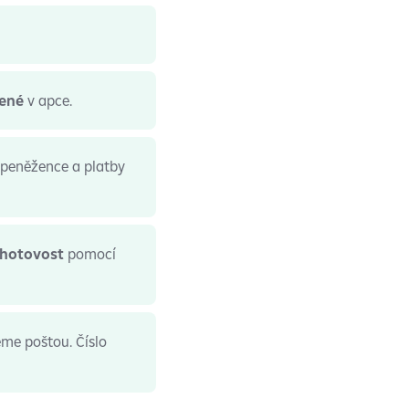
žené
v apce.
v peněžence a platby
t hotovost
pomocí
eme poštou. Číslo