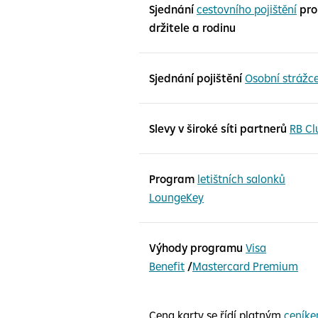
Sjednání
cestovního pojištění
pro
držitele a rodinu
Sjednání pojištění
Osobní strážc
Slevy v široké síti partnerů
RB Cl
Program
letištních salonků
LoungeKey
Výhody programu
Visa
Benefit
/
Mastercard Premium
Cena karty se řídí platným
ceník