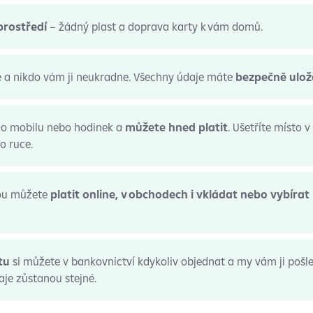
prostředí
– žádný plast a doprava karty k vám domů.
e a nikdo vám ji neukradne. Všechny údaje máte
bezpečně ulo
 do mobilu nebo hodinek a
můžete hned platit
. Ušetříte místo 
o ruce.
tou můžete
platit online, v obchodech i vkládat nebo vybíra
tu
si můžete v bankovnictví kdykoliv objednat a my vám ji pošl
aje zůstanou stejné.