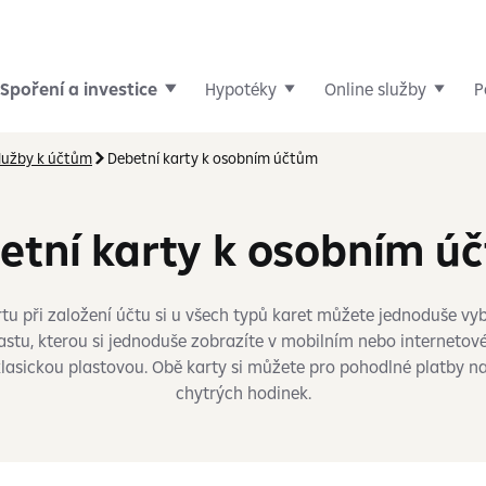
Spoření a investice
Hypotéky
Online služby
P
lužby k účtům
Debetní karty k osobním účtům
etní karty k osobním ú
tu při založení účtu si u všech typů karet můžete jednoduše vybr
plastu, kterou si jednoduše zobrazíte v mobilním nebo interneto
klasickou plastovou. Obě karty si můžete pro pohodlné platby 
chytrých hodinek.