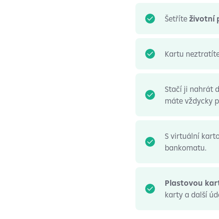
Šetříte
životní 
Kartu neztratít
Stačí ji nahrát
máte vždycky p
S virtuální kar
bankomatu.
Plastovou kar
karty a další úd