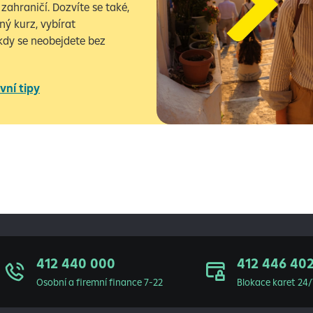
zahraničí. Dozvíte se také,
ný kurz, vybírat
dy se neobejdete bez
vní tipy
412 440 000
412 446 40
Osobní a firemní finance 7-22
Blokace karet 24/