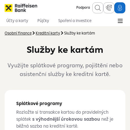
Podpora
Účty a karty
Půjčky
Spoření a investice
Hypotéky
Online služby
Pojištění
Osobní finance
Kreditní karty
Služby ke kartám
Služby ke kartám
Využijte splátkové programy, pojištění nebo
asistenční služby ke kreditní kartě.
Splátkové programy
Rozložte si transakce kartou do pravidelných
splátek
s výhodnější úrokovou sazbou
než je
běžná sazba na kreditní kartě.