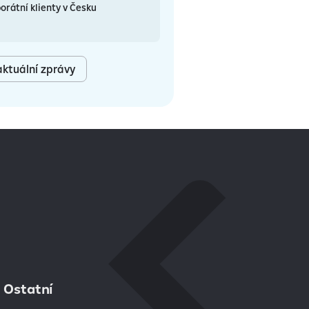
orátní klienty v Česku
ktuální zprávy
Ostatní