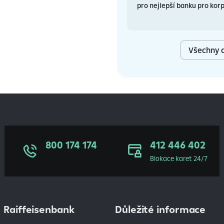
pro nejlepší banku pro korp
Všechny a
800 174 174
412 446 402
Blokace karet 24/7
Raiffeisenbank
Důležité informace