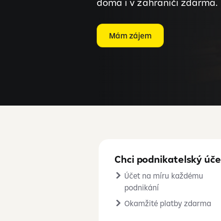
doma i v zahraničí zdarma.
Mám zájem
Chci podnikatelský úče
Účet na míru každému
podnikání
Okamžité platby zdarma