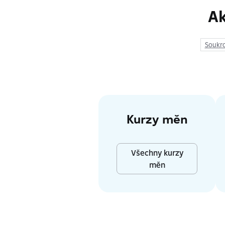
Ak
Soukr
Kurzy měn
Všechny kurzy
měn