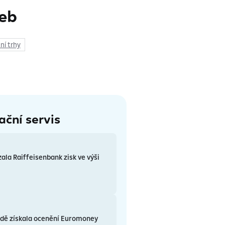
žeb
ní trhy
ační servis
zala Raiffeisenbank zisk ve výši
řadě získala ocenění Euromoney