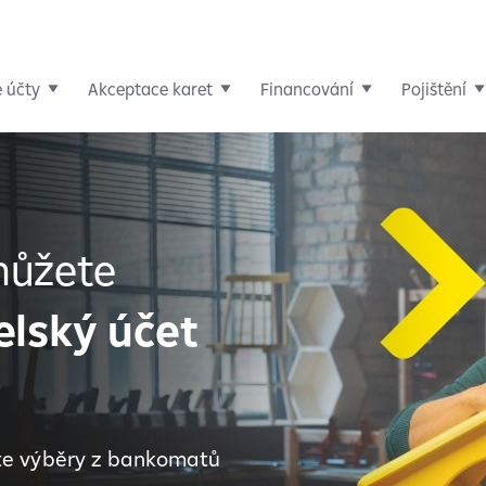
é účty
Akceptace karet
Financování
Pojištění
můžete
elský účet
te výběry z bankomatů