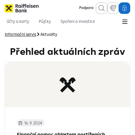
Podpora
Účty a karty
Půjčky
Spoření a investice
Hypotéky
Online služby
Pojištění
Informační servis
Aktuality
Přehled aktuálních zpráv
16. 9. 2024
Finanční pomoc oblastem postižených