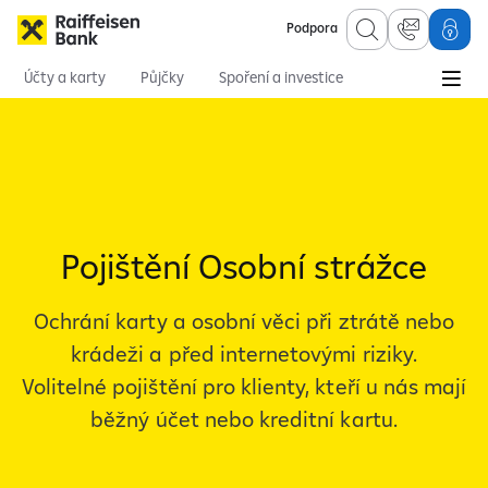
Podpora
Účty a karty
Půjčky
Spoření a investice
Hypotéky
Online služby
Pojištění
Osobní finance
Pojištění
Pojištění k produktům
Osobní strážce
Pojištění Osobní strážce
Ochrání karty a osobní věci při ztrátě nebo
krádeži a před internetovými riziky.
Volitelné pojištění pro klienty, kteří u nás mají
běžný účet nebo kreditní kartu.