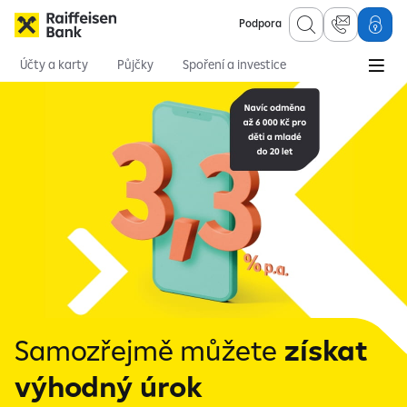
Podpora
Účty a karty
Půjčky
Spoření a investice
Hypotéky
Online služby
Pojištění
Osobní finance
Spoření a investování
Spoření
Stavební spoření
Samozřejmě můžete
získat
výhodný úrok