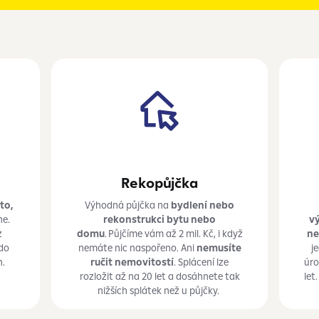
Rekopůjčka
to,
Výhodná půjčka na
bydlení nebo
ne.
rekonstrukci bytu nebo
vý
z
domu
. Půjčíme vám až 2
mil.
Kč, i
když
ne
 do
nemáte nic naspořeno. Ani
nemusíte
j
n.
ručit nemovitostí
. Splácení lze
úro
rozložit až na 20 let a
dosáhnete tak
let
nižších splátek než u
půjčky.