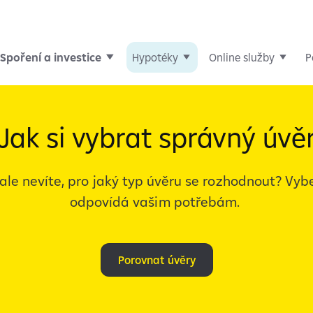
Spoření a investice
Hypotéky
Online služby
P
u
Jak si vybrat správný úvě
 ale nevíte, pro jaký typ úvěru se rozhodnout? Vybe
odpovídá vašim potřebám.
Porovnat úvěry