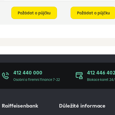
Požádat o půjčku
Požádat o půjčku
412 440 000
412 446 40
Osobní a firemní finance 7-22
Blokace karet 24/
Raiffeisenbank
Důležité informace