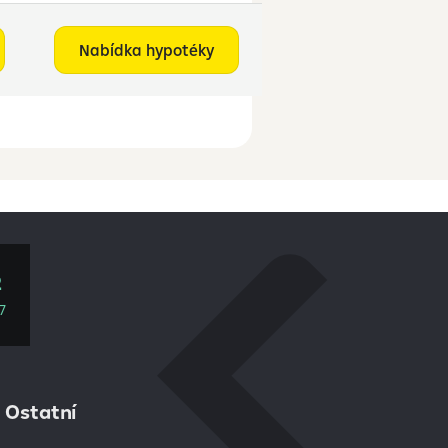
Nabídka hypotéky
2
7
Ostatní