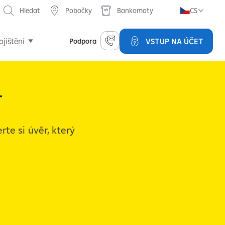
Hledat
Pobočky
Bankomaty
CS
ojištění
VSTUP NA ÚČET
Podpora
r
rte si úvěr, který