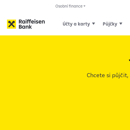
Osobní finance
Účty a karty
Půjčky
Osobní finance
Hypotéky
Výběr úvěr
Chcete si půjčit,