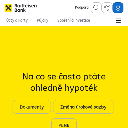
Podpora
Účty a karty
Půjčky
Spoření a investice
Hypotéky
Online služby
Pojištění
Osobní finance
Hypotéky
časté dotazy
Na co se často ptáte
ohledně hypoték
Dokumenty
Změna úrokové sazby
PENB