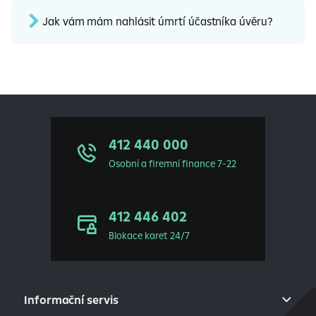
Jak vám mám nahlásit úmrtí účastníka úvěru?
412 440 000
Osobní a firemní finance 7-22
412 446 402
Blokace karet 24/7
Informační servis