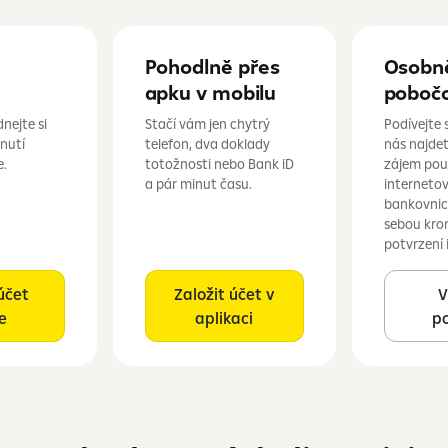
Pohodlně přes
Osobn
apku v mobilu
poboč
nejte si
Stačí vám jen chytrý
Podívejte 
knutí
telefon, dva doklady
nás najde
e.
totožnosti nebo Bank iD
zájem pou
a pár minut času.
internetov
bankovnictv
sebou kro
potvrzení 
účet
Založit účet v
V
e
aplikaci
p