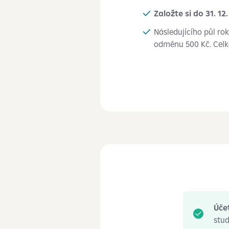
Založte si do 31. 1
Následujícího půl r
odměnu 500 Kč. Celk
Úče
stud