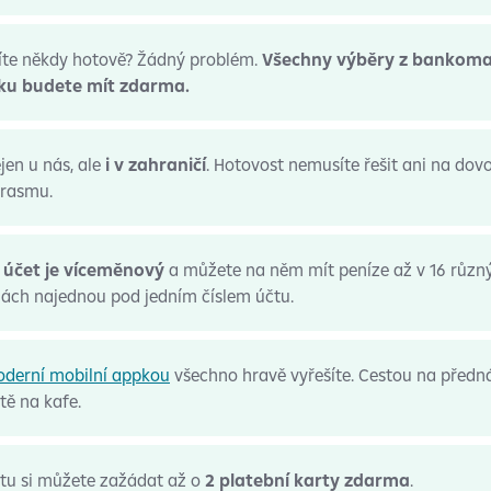
íte někdy hotově? Žádný problém.
Všechny výběry z bankoma
ku budete mít zdarma.
jen u nás, ale
i v zahraničí
. Hotovost nemusíte řešit ani na dovo
Erasmu.
 účet je víceměnový
a můžete na něm mít peníze až v 16 různ
ách najednou pod jedním číslem účtu.
derní mobilní appkou
všechno hravě vyřešíte. Cestou na předná
tě na kafe.
tu si můžete zažádat až o
2 platební karty zdarma
.