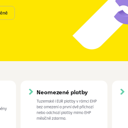
měně
Neomezené platby
Tuzemské i EUR platby v rámci EHP
bez omezení a první dvě příchozí
měny
nebo odchozí platby mimo EHP
měsíčně zdarma.