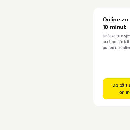
Online za
10 minut
Nečekejte a sjed
účet na pár kli
pohodlně onlin
Založit 
onlin