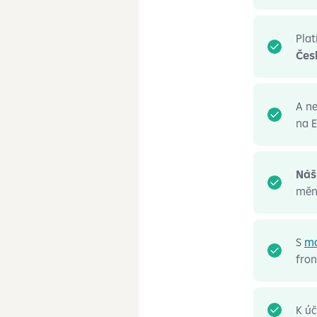
Plat
Čes
A ne
na 
Náš
měn
S
mo
fron
K úč