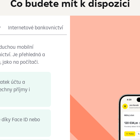
Co budete mít k dispozici
y
Internetové bankovnictví
oduchou mobilní
ictví. Je přehledná a
, jako na počítači.
tatek účtu a
echny příjmy i
é díky Face ID nebo