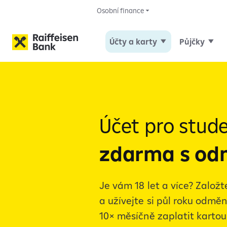
Osobní finance
Účty a karty
Půjčky
Osobní finance
Účty a bankovnictví
B
Účet pro stud
zdarma s o
Je vám 18 let a více? Založt
a užívejte si půl roku odmě
10× měsíčně zaplatit kartou