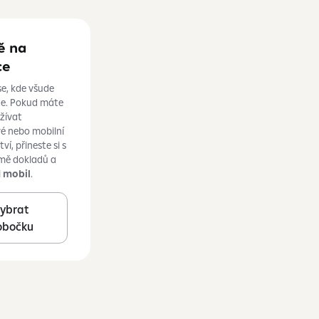
ě na
ce
se, kde všude
te. Pokud máte
žívat
é nebo mobilní
í, přineste si s
mě dokladů a
i
mobil
.
ybrat
obočku