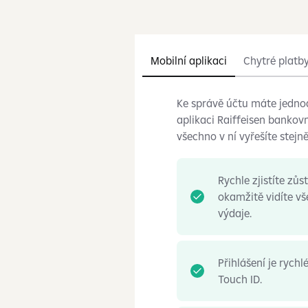
Mobilní aplikaci
Chytré platb
Ke správě účtu máte jedn
aplikaci Raiffeisen bankovn
všechno v ní vyřešíte stejně
Rychle zjistíte zůs
okamžitě vidíte vš
výdaje.
Přihlášení je rychl
Touch ID.