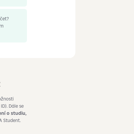
účet?
em
t
ožnosti
ID). Dále se
ní o studiu,
A Student.