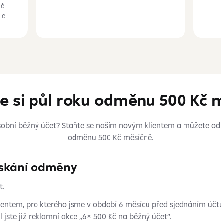
ně
 e-
te si půl roku odměnu 500 Kč 
sobní běžný účet? Staňte se naším novým klientem a můžete od 
odměnu 500 Kč měsíčně.
ískání odměny
t.
entem, pro kterého jsme v období 6 měsíců před sjednáním účtu
 jste již reklamní akce „6× 500 Kč na běžný účet“.