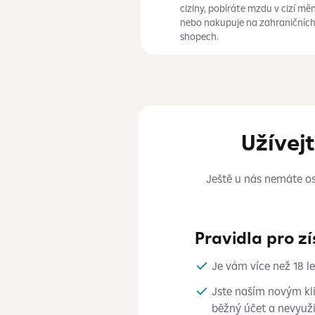
ciziny, pobíráte mzdu v
cizí mě
nebo nakupuje na zahraničních
shopech.
Užívej
Ještě u nás nemáte o
Pravidla pro z
Je vám více než 18 le
Jste naším novým kli
běžný účet a nevyužil