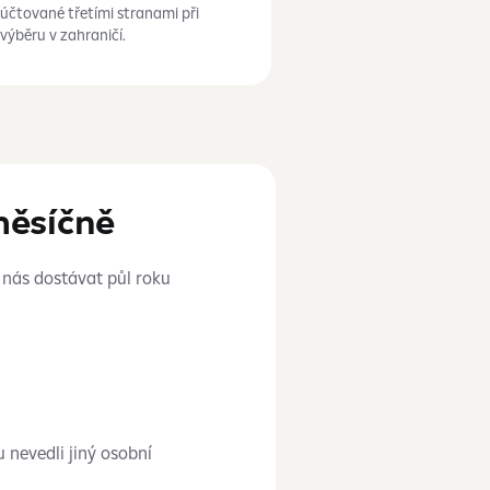
účtované třetími stranami při
výběru v
zahraničí.
měsíčně
nás dostávat půl roku
 nevedli jiný osobní