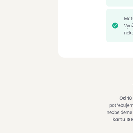
Máte
Vyu
něko
Od 18 
potřebujeme
neobejdeme
kartu ISI