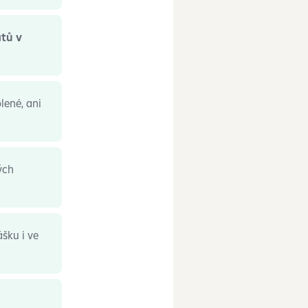
tů v
lené, ani
ých
šku i ve