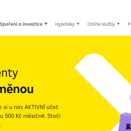
Spoření a investice
Hypotéky
Online služby
P
ěžné účty
Účty pro studenty a děti
Studentský účet
enty
dměnou
e si u nás AKTIVNÍ účet
nu 500 Kč měsíčně. Stačí
.