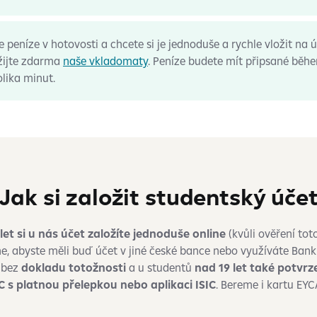
 peníze v hotovosti a chcete si je jednoduše a rychle vložit na 
žijte zdarma
naše vkladomaty
. Peníze budete mít připsané běh
lika minut.
Jak si založit studentský úče
let si u nás účet založíte jednoduše online
(kvůli ověření tot
, abyste měli buď účet v jiné české bance nebo využíváte Bank 
 bez
dokladu totožnosti
a u studentů
nad 19 let také potvrze
C s platnou přelepkou nebo aplikaci ISIC
. Bereme i kartu EYC