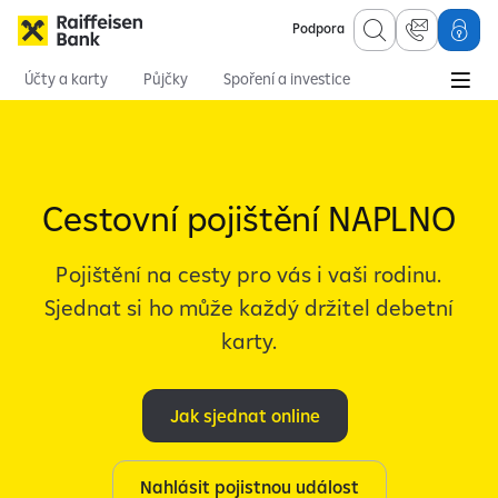
Podpora
Účty a karty
Půjčky
Spoření a investice
Hypotéky
Online služby
Pojištění
Osobní finance
Pojištění
Cestovní pojištění
Cestovní pojištění Nap
Cestovní pojištění NAPLNO
Pojištění na cesty pro vás i vaši rodinu.
Sjednat si ho může každý držitel debetní
karty.
Jak sjednat online
Nahlásit pojistnou událost