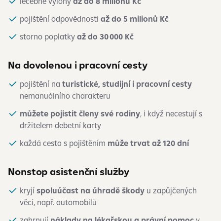
léčebné výlohy
až do 8 milionů Kč
pojištění odpovědnosti
až do 5 milionů Kč
storno poplatky
až do 30 000 Kč
Na dovolenou i pracovní cesty
pojištění na
turistické, studijní i pracovní cesty
nemanuálního charakteru
můžete pojistit členy své rodiny
, i když necestují s
držitelem debetní karty
každá cesta s pojištěním
může trvat až 120 dní
Nonstop asistenční služby
kryjí
spoluúčast na úhradě škody
u zapůjčených
věcí, např. automobilů
zahrnují
náklady na lékařskou a právní pomoc
v