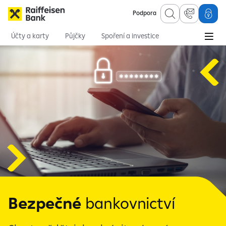
Podpora
Účty a karty
Půjčky
Spoření a investice
Hypotéky
Online služby
Pojištění
Bezpečné bankovnictví
Bezpečné
bankovnictví