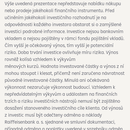
Výše uvedená prezentace nepředstavuje nabídku nákupu
nebo prodeje jakéhokoli finančního instrumentu. Před
učiněním jakéhokoli investičního rozhodnutí je na
odpovědnosti každého investora obstarat si o zamýšlené
investici podrobné informace. Investice nejsou bankovním
vkladem a nejsou pojištěny v rámci fondu pojištění vkladů.
Čím vyšší je očekávaný výnos, tím vyšší je potenciální
riziko. Doba trvání investice ovlivňuje míru rizika. Výnos
rovněž kolísá vzhledem k výkyvům
měnových kurzů. Hodnota investované částky a výnos z ní
mohou stoupat i klesat, přičemž není zaručena návratnost
původně investované částky. Minulá ani očekávaná
výkonnost nezaručuje výkonnost budoucí. Vzhledem k
nepředvídatelným výkyvům a událostem na finančních
trzích a riziku investičních nástrojů nemusí být zajištěno
dosažení stanoveného investičního cíle klienta. Od výnosů
z investic musí být odečteny odměna a náklady
Raiffeisenbank a. s. sjednané ve smluvní dokumentaci,
případně odměna a poplatky uvedené v sazebníku odměn