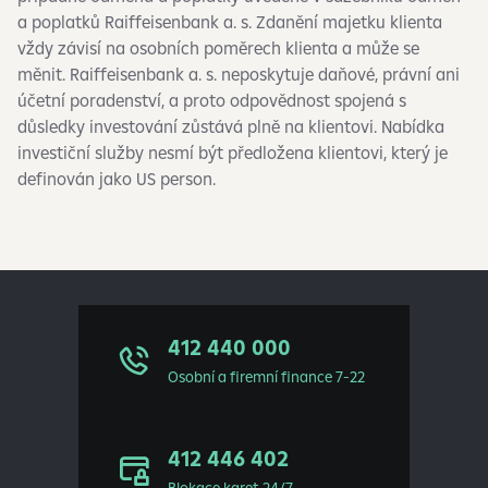
a poplatků Raiffeisenbank a. s. Zdanění majetku klienta
vždy závisí na osobních poměrech klienta a může se
měnit. Raiffeisenbank a. s. neposkytuje daňové, právní ani
účetní poradenství, a proto odpovědnost spojená s
důsledky investování zůstává plně na klientovi. Nabídka
investiční služby nesmí být předložena klientovi, který je
definován jako US person.
412 440 000
Osobní a firemní finance 7-22
412 446 402