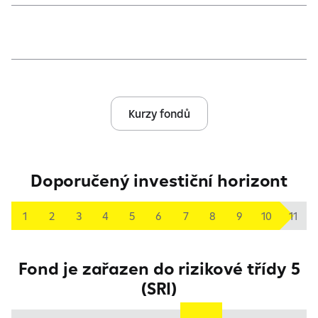
Kurzy fondů
Doporučený investiční horizont
1
2
3
4
5
6
7
8
9
10
11
Fond je zařazen do rizikové třídy 5
(SRI)