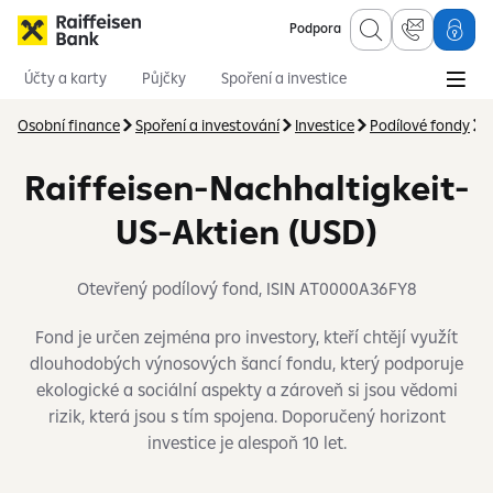
Podpora
Účty a karty
Půjčky
Spoření a investice
Hypotéky
Online služby
Pojištění
Osobní finance
Spoření a investování
Investice
Podílové fondy
N
Raiffeisen-Nachhaltigkeit-
US-Aktien (USD)
Otevřený podílový fond, ISIN AT0000A36FY8
Fond je určen zejména pro investory, kteří chtějí využít
dlouhodobých výnosových šancí fondu, který podporuje
ekologické a sociální aspekty a zároveň si jsou vědomi
rizik, která jsou s tím spojena. Doporučený horizont
investice je alespoň 10 let.