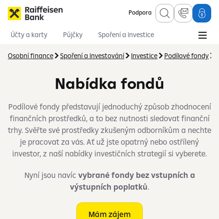
Podpora
Účty a karty
Půjčky
Spoření a investice
Hypotéky
Online služby
Pojištění
Osobní finance
Spoření a investování
Investice
Podílové fondy
N
Nabídka fondů
Podílové fondy představují jednoduchý způsob zhodnocení
finančních prostředků, a to bez nutnosti sledovat finanční
trhy. Svěřte své prostředky zkušeným odborníkům a nechte
je pracovat za vás. Ať už jste opatrný nebo ostřílený
investor, z naší nabídky investičních strategií si vyberete.
Nyní jsou navíc
vybrané fondy bez vstupních a
výstupních poplatků
.
Mám zájem