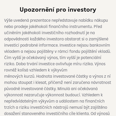
Upozornění pro investory
Výše uvedená prezentace nepředstavuje nabídku nákupu
nebo prodeje jakéhokoli finančního instrumentu. Před
učiněním jakéhokoli investičního rozhodnutí je na
odpovědnosti každého investora obstarat si o zamýšlené
investici podrobné informace. Investice nejsou bankovním
vkladem a nejsou pojištěny v rámci fondu pojištění vkladů.
Čím vyšší je očekávaný výnos, tím vyšší je potenciální
riziko. Doba trvání investice ovlivňuje míru rizika. Výnos
rovněž kolísá vzhledem k výkyvům
měnových kurzů. Hodnota investované částky a výnos z ní
mohou stoupat i klesat, přičemž není zaručena návratnost
původně investované částky. Minulá ani očekávaná
výkonnost nezaručuje výkonnost budoucí. Vzhledem k
nepředvídatelným výkyvům a událostem na finančních
trzích a riziku investičních nástrojů nemusí být zajištěno
dosažení stanoveného investičního cíle klienta. Od výnosů