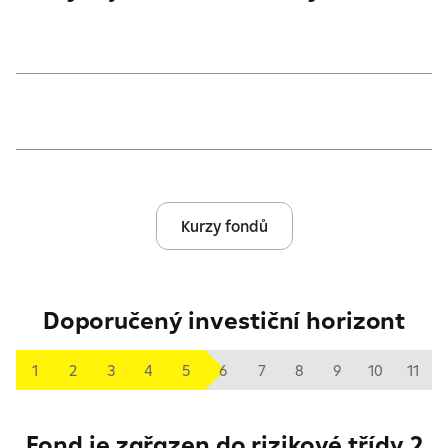
Kurzy fondů
Doporučený investiční horizont
1
2
3
4
5
6
7
8
9
10
11
Fond je zařazen do rizikové třídy 2