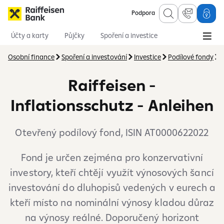
Podpora
Účty a karty
Půjčky
Spoření a investice
Hypotéky
Online služby
Pojištění
Osobní finance
Spoření a investování
Investice
Podílové fondy
N
Raiffeisen -
Inflationsschutz - Anleihen
Otevřený podílový fond, ISIN AT0000622022
Fond je určen zejména pro konzervativní
investory, kteří chtějí využít výnosových šancí
investování do dluhopisů vedených v eurech a
kteří místo na nominální výnosy kladou důraz
na výnosy reálné. Doporučený horizont