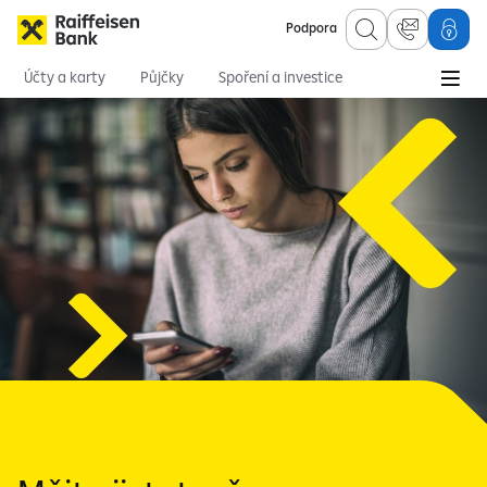
Podpora
Účty a karty
Půjčky
Spoření a investice
Hypotéky
Online služby
Pojištění
Bezpečné bankovnictví
Postup pro ověření komunikace