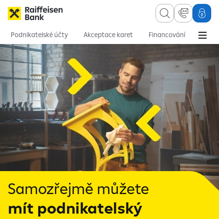
Podnikatelské účty
Akceptace karet
Financování
Pojištění
Podnikatelé a malé firmy
Účty a platební styk
Chytrý účet pro podn
Samozřejmě můžete
mít podnikatelský