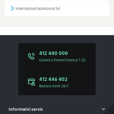
Internetové bankovnictví
412 440 000
Osobní a firemní finance 7-22
412 446 402
Blokace karet 24/7
Informační servis