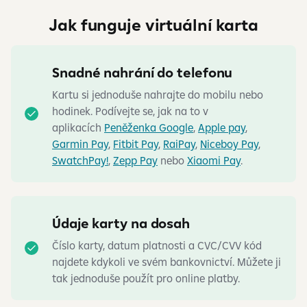
Jak funguje virtuální karta
Snadné nahrání do telefonu
Kartu si jednoduše nahrajte do mobilu nebo
hodinek. Podívejte se, jak na to v
aplikacích
Peněženka Google
,
Apple pay
,
Garmin Pay
,
Fitbit Pay
,
RaiPay
,
Niceboy Pay
,
SwatchPay!
,
Zepp Pay
nebo
Xiaomi Pay
.
Údaje karty na dosah
Číslo karty, datum platnosti a CVC/CVV kód
najdete kdykoli ve svém bankovnictví. Můžete ji
tak jednoduše použít pro online platby.