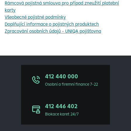
Rámcová pojistná smlouva pro případ zneužití platební
karty
Všeobecné pojistné podmínky
Doplňující informace o pojistných produktech
Zpracování osobních údajů - UNIQA pojišťovna
412 440 000
Osobní a firemní finance 7-22
412 446 402
Blokace karet 24/7