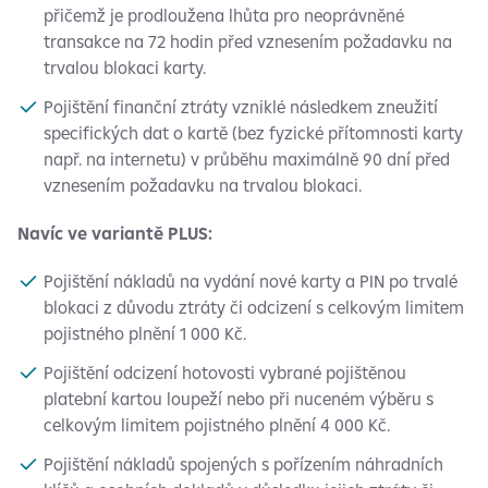
přičemž je prodloužena lhůta pro neoprávněné
transakce na 72 hodin před vznesením požadavku na
trvalou blokaci karty.
Pojištění finanční ztráty vzniklé následkem zneužití
specifických dat o kartě (bez fyzické přítomnosti karty
např. na internetu) v průběhu maximálně 90 dní před
vznesením požadavku na trvalou blokaci.
Navíc ve variantě PLUS:
Pojištění nákladů na vydání nové karty a PIN po trvalé
blokaci z důvodu ztráty či odcizení s celkovým limitem
pojistného plnění 1 000 Kč.
Pojištění odcizení hotovosti vybrané pojištěnou
platební kartou loupeží nebo při nuceném výběru s
celkovým limitem pojistného plnění 4 000 Kč.
Pojištění nákladů spojených s pořízením náhradních