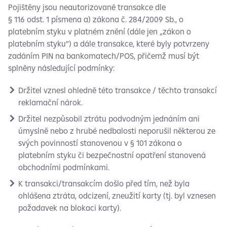
Pojištěny jsou neautorizované transakce dle
§ 116 odst. 1 písmena a) zákona č. 284/2009 Sb., o
platebním styku v platném znění (dále jen „zákon o
platebním styku”) a dále transakce, které byly potvrzeny
zadáním PIN na bankomatech/POS, přičemž musí být
splněny následující podmínky:
Držitel vznesl ohledně této transakce / těchto transakcí
reklamační nárok.
Držitel nezpůsobil ztrátu podvodným jednáním ani
úmyslně nebo z hrubé nedbalosti neporušil některou ze
svých povinností stanovenou v § 101 zákona o
platebním styku či bezpečnostní opatření stanovená
obchodními podmínkami.
K transakci/transakcím došlo před tím, než byla
ohlášena ztráta, odcizení, zneužití karty (tj. byl vznesen
požadavek na blokaci karty).