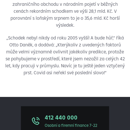
zahraničního obchodu v národním pojetí v běžných
cenách rekordním schodkem ve výši 28,1 mld. Kč. V
porovnání s loňským srpnem to je o 35,6 mld. Kč horší
výsledek.
„Schodek nebyl nikdy od roku 2005 vyšší! A bude hůř,“ říká
Otto Daněk, a dodává: „Kterýkoliv z uvedených faktorů
může velmi významně ovlivnit jakékoliv predikce, protože
se pohybujeme v prostředí, které jsem nezažil za celých 42
let, kdy pracuji v průmyslu. Navíc je tu ještě jeden vztyčený
prst. Covid asi neřekl své poslední slovo!“
412 440 000
Osobní a firemní finance 7-22