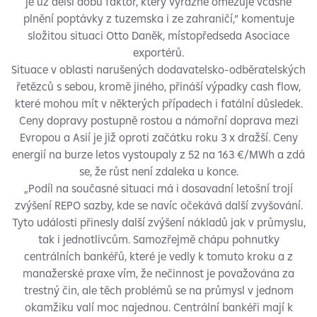
je už delší dobu faktor, který výrazně omezuje včasné
plnění poptávky z tuzemska i ze zahraničí,“ komentuje
složitou situaci Otto Daněk, místopředseda Asociace
exportérů.
Situace v oblasti narušených dodavatelsko-odběratelských
řetězců s sebou, kromě jiného, přináší výpadky cash flow,
které mohou mít v některých případech i fatální důsledek.
Ceny dopravy postupně rostou a námořní doprava mezi
Evropou a Asií je již oproti začátku roku 3 x dražší. Ceny
energií na burze letos vystoupaly z 52 na 163 €/MWh a zdá
se, že růst není zdaleka u konce.
„Podíl na současné situaci má i dosavadní letošní trojí
zvýšení REPO sazby, kde se navíc očekává další zvyšování.
Tyto události přinesly další zvýšení nákladů jak v průmyslu,
tak i jednotlivcům. Samozřejmě chápu pohnutky
centrálních bankéřů, které je vedly k tomuto kroku a z
manažerské praxe vím, že nečinnost je považována za
trestný čin, ale těch problémů se na průmysl v jednom
okamžiku valí moc najednou. Centrální bankéři mají k