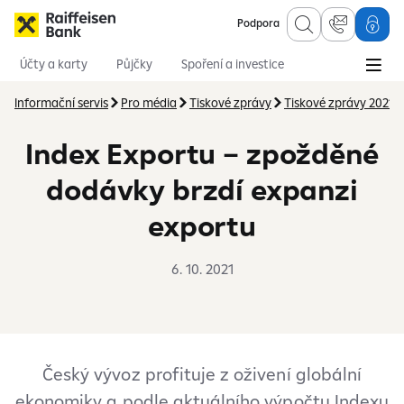
Podpora
Účty a karty
Půjčky
Spoření a investice
Hypotéky
Online služby
Pojištění
Informační servis
Pro média
Tiskové zprávy
Tiskové zprávy 2021
Index Exportu – zpožděné
dodávky brzdí expanzi
exportu
6. 10. 2021
Český vývoz profituje z oživení globální
ekonomiky a podle aktuálního výpočtu Indexu