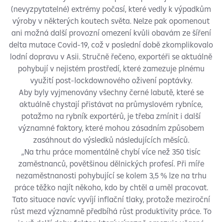
(nevyzpytatelné) extrémy počasí, které vedly k výpadkům
výroby v některých koutech světa. Nelze pak opomenout
ani možná další provozní omezení kvůli obavám ze šíření
delta mutace Covid-19, což v poslední době zkomplikovalo
lodní dopravu v Asii. Stručně řečeno, exportéři se aktuálně
pohybují v nejistém prostředí, které zamezuje plnému
využití post-lockdownového oživení poptávky.
Aby byly vyjmenovány všechny černé labutě, které se
aktuálně chystají přistávat na průmyslovém rybníce,
potažmo na rybník exportérů, je třeba zmínit i další
významné faktory, které mohou zásadním způsobem
zasáhnout do výsledků následujících měsíců.
„Na trhu práce momentálně chybí více než 350 tisíc
zaměstnanců, povětšinou dělnických profesí. Při míře
nezaměstnanosti pohybující se kolem 3,5 % lze na trhu
práce těžko najít někoho, kdo by chtěl a uměl pracovat.
Tato situace navíc vyvíjí inflační tlaky, protože meziroční
růst mezd významně předbíhá růst produktivity práce. To