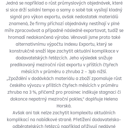
Jedná se například o růst průmyslových objednávek, které
si sice drží solidní tempo a samy o sobě tak vysílají kladný
signál pro výkon exportu, avšak nedostatek materiálů
znamená, že firmy příchozí objednávky nestíhají v plné
míře zpracovávat a případně následně exportovat, tudíž se
hromadí nedokončená výroba. Věnovali jsme proto také
alternativnímu výpočtu Indexu Exportu, který se
konstrukčně snaží lépe zachytit aktuální komplikace v
dodavatelských řetězcích. Jeho výsledek snižuje
predikovaný meziroční růst exportu v příštích čtyřech
měsících v průměru o zhruba 2 – 3pb nižší.
„Zpoždění v dodávkách materiálu a zboží zpomaluje růst
českého vývozu v příštích čtyřech měsících v průměru
zhruba na 3 %, přičemž pro prosinec indikuje stagnaci či
dokonce nepatrný meziroční pokles,“ doplňuje Helena
Horská.
Avšak ani tak nelze zachytit komplexitu aktuálních
komplikací na nabídkové straně. Přetížení dodavatelsko-
odběratelských řetězců například přiživují nedávné