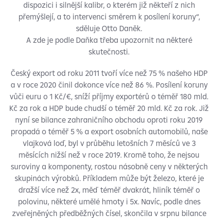
dispozici i silnější kalibr, o kterém již někteří z nich
přemýšlejí, a to intervenci směrem k posílení koruny“,
sděluje Otto Daněk.
A zde je podle Daňka třeba upozornit na některé
skutečnosti.
Český export od roku 2011 tvoří více než 75 % našeho HDP
a v roce 2020 činil dokonce více než 86 %. Posílení koruny
vůči euru o 1 Kč/€, sníží příjmy exportérů o téměř 180 mld.
Kč za rok a HDP bude chudší o téměř 20 mld. Kč za rok. Již
nyní se bilance zahraničního obchodu oproti roku 2019
propadá o téměř 5 % a export osobních automobilů, naše
vlajková loď, byl v průběhu letošních 7 měsíců ve 3
měsících nižší než v roce 2019. Kromě toho, že nejsou
suroviny a komponenty, rostou násobně ceny v některých
skupinách výrobků. Příkladem může být železo, které je
dražší více než 2x, měď téměř dvakrát, hliník téměř o
polovinu, některé umělé hmoty i 5x. Navíc, podle dnes
zveřejněných předběžných čísel, skončila v srpnu bilance