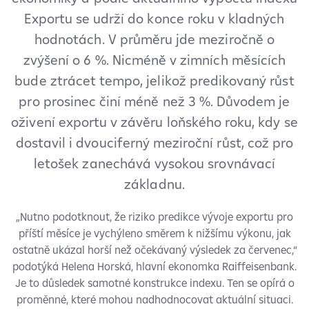
Exportu se udrží do konce roku v kladných
hodnotách. V průměru jde meziročně o
zvýšení o 6 %. Nicméně v zimních měsících
bude ztrácet tempo, jelikož predikovaný růst
pro prosinec činí méně než 3 %. Důvodem je
oživení exportu v závěru loňského roku, kdy se
dostavil i dvouciferný meziroční růst, což pro
letošek zanechává vysokou srovnávací
základnu.
„Nutno podotknout, že riziko predikce vývoje exportu pro
příští měsíce je vychýleno směrem k nižšímu výkonu, jak
ostatně ukázal horší než očekávaný výsledek za červenec,“
podotýká Helena Horská, hlavní ekonomka Raiffeisenbank.
Je to důsledek samotné konstrukce indexu. Ten se opírá o
proměnné, které mohou nadhodnocovat aktuální situaci.