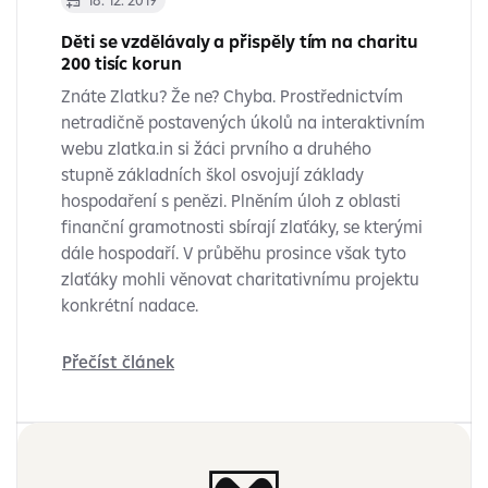
18. 12. 2019
Děti se vzdělávaly a přispěly tím na charitu
200 tisíc korun
Znáte Zlatku? Že ne? Chyba. Prostřednictvím
netradičně postavených úkolů na interaktivním
webu zlatka.in si žáci prvního a druhého
stupně základních škol osvojují základy
hospodaření s penězi. Plněním úloh z oblasti
finanční gramotnosti sbírají zlaťáky, se kterými
dále hospodaří. V průběhu prosince však tyto
zlaťáky mohli věnovat charitativnímu projektu
konkrétní nadace.
Přečíst článek