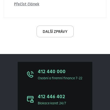
Přečíst článek
DALŠÍ ZPRÁVY
412 440 000
Osobní a firemní finance 7-22
412 446 402
Blokace karet 24/7