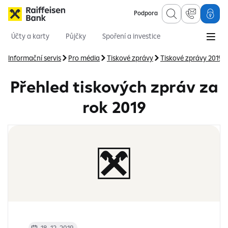
Podpora
Účty a karty
Půjčky
Spoření a investice
Hypotéky
Online služby
Pojištění
Informační servis
Pro média
Tiskové zprávy
Tiskové zprávy 2019
Přehled tiskových zpráv za
rok 2019