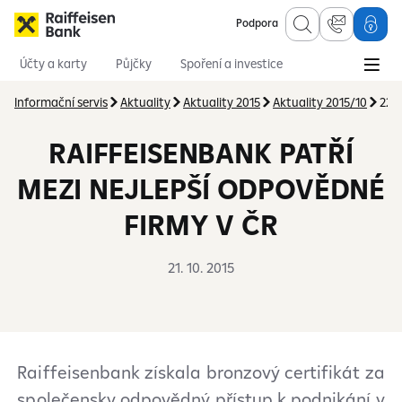
Podpora
Účty a karty
Půjčky
Spoření a investice
Hypotéky
Online služby
Pojištění
Informační servis
Aktuality
Aktuality 2015
Aktuality 2015/10
221
RAIFFEISENBANK PATŘÍ
MEZI NEJLEPŠÍ ODPOVĚDNÉ
FIRMY V ČR
21. 10. 2015
Raiffeisenbank získala bronzový certifikát za
společensky odpovědný přístup k podnikání v