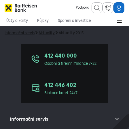
Podpora
Účty a karty
Půjčky
Spoření a investice
Hypotéky
Online služby
Pojištění
Informační servis
Aktuality
Aktuality 2015
412 440 000
Osobní a firemní finance 7-22
412 446 402
Blokace karet 24/7
Informační servis