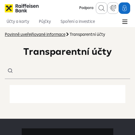
Podpora
Účty a karty
Půjčky
Spoření a investice
Hypotéky
Online služby
Pojištění
Povinně uveřejňované informace
Transparentní účty
Transparentní účty