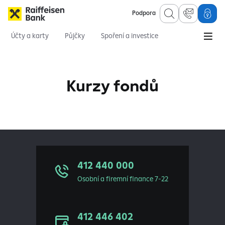
Podpora
Účty a karty
Půjčky
Spoření a investice
Hypotéky
Online služby
Pojištění
Kurzy fondů
412 440 000
Osobní a firemní finance 7-22
412 446 402