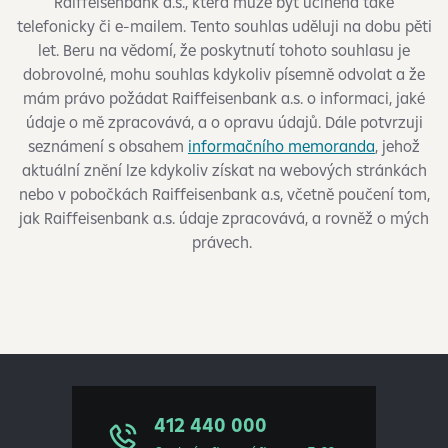
Raiffeisenbank a.s., která může být učiněna také
telefonicky či e-mailem. Tento souhlas uděluji na dobu pěti
let. Beru na vědomí, že poskytnutí tohoto souhlasu je
dobrovolné, mohu souhlas kdykoliv písemně odvolat a že
mám právo požádat Raiffeisenbank a.s. o informaci, jaké
údaje o mě zpracovává, a o opravu údajů. Dále potvrzuji
seznámení s obsahem
informačního memoranda
, jehož
aktuální znění lze kdykoliv získat na webových stránkách
nebo v pobočkách Raiffeisenbank a.s, včetně poučení tom,
jak Raiffeisenbank a.s. údaje zpracovává, a rovněž o mých
právech.
412 440 000