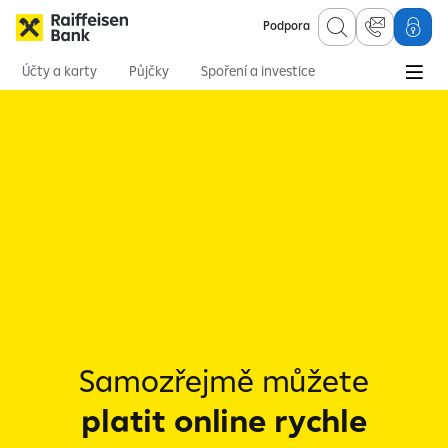
Podpora
Účty a karty
Půjčky
Spoření a investice
Hypotéky
Online služby
Pojištění
Osobní finance
Účty a bankovnictví
Služby k účtům
Click to Pay
Samozřejmě můžete
platit online rychle