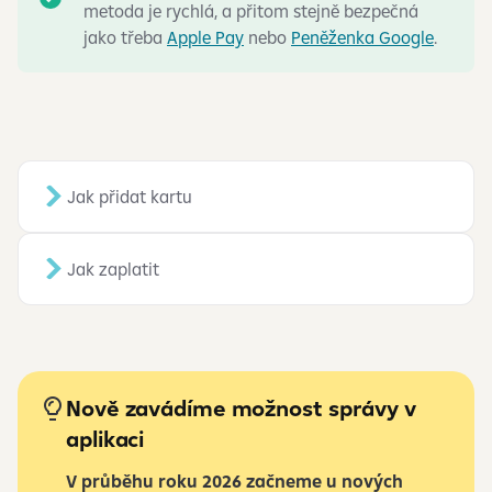
metoda je rychlá, a přitom stejně bezpečná
jako třeba
Apple Pay
nebo
Peněženka Google
.
Jak přidat kartu
Jak zaplatit
Nově zavádíme možnost správy v
aplikaci
V průběhu roku 2026 začneme u nových