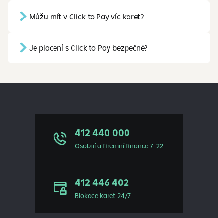
Můžu mít v Click to Pay víc karet?
Je placení s Click to Pay bezpečné?
412 440 000
Osobní a firemní finance 7-22
412 446 402
Blokace karet 24/7