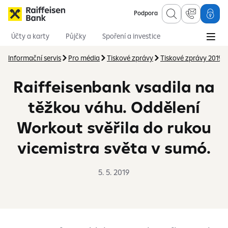
Podpora
Účty a karty
Půjčky
Spoření a investice
Hypotéky
Online služby
Pojištění
Informační servis
Pro média
Tiskové zprávy
Tiskové zprávy 2019
Raiffeisenbank vsadila na
těžkou váhu. Oddělení
Workout svěřila do rukou
vicemistra světa v sumó.
5. 5. 2019