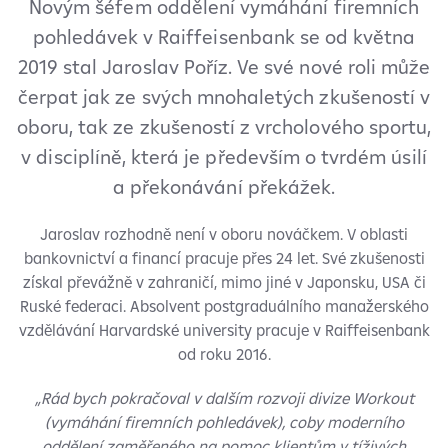
Novým šéfem oddělení vymáhání firemních
pohledávek v Raiffeisenbank se od května
2019 stal Jaroslav Poříz. Ve své nové roli může
čerpat jak ze svých mnohaletých zkušeností v
oboru, tak ze zkušeností z vrcholového sportu,
v disciplíně, která je především o tvrdém úsilí
a překonávání překážek.
Jaroslav rozhodně není v oboru nováčkem. V oblasti
bankovnictví a financí pracuje přes 24 let. Své zkušenosti
získal převážně v zahraničí, mimo jiné v Japonsku, USA či
Ruské federaci. Absolvent postgraduálního manažerského
vzdělávání Harvardské university pracuje v Raiffeisenbank
od roku 2016.
„Rád bych pokračoval v dalším rozvoji divize Workout
(vymáhání firemních pohledávek), coby moderního
oddělení zaměřeného na pomoc klientům v tíživých