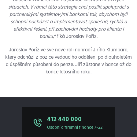
situacích. V rámci této strategie chci posílit spolupráci s
partnerskými systémovými bankami tak, abychom byli
schopni nacházet a implementovat společná, rychlá a
efektivní řešení, při zachování hodnoty pro klienta i
banku,“
říká Jaroslav Poříz.
Jaroslav Poříz ve své nové roli nahradí Jiřího Klumpara,
který odchází z pozice vedoucího oddělení po dlouholetém
a úspěšném působení do penze. Jiří zůstane v bance až do
konce letošního roku.
412 440 000
Osobní a firemní finance 7-22