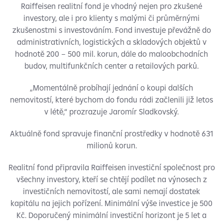
Raiffeisen realitní fond je vhodný nejen pro zkušené
investory, ale i pro klienty s malými či průměrnými
zkušenostmi s investováním. Fond investuje převážně do
administrativních, logistických a skladových objektů v
hodnotě 200 – 500 mil. korun, dále do maloobchodních
budov, multifunkčních center a retailových parků.
„Momentálně probíhají jednání o koupi dalších
nemovitostí, které bychom do fondu rádi začlenili již letos
v létě,“ prozrazuje Jaromír Sladkovský.
Aktuálně fond spravuje finanční prostředky v hodnotě 631
milionů korun.
Realitní fond připravila Raiffeisen investiční společnost pro
všechny investory, kteří se chtějí podílet na výnosech z
investičních nemovitostí, ale sami nemají dostatek
kapitálu na jejich pořízení. Minimální výše investice je 500
Kč. Doporučený minimální investiční horizont je 5 let a