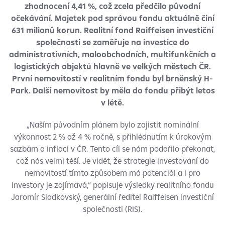
zhodnocení 4,41 %, což zcela předčilo původní
očekávání. Majetek pod správou fondu aktuálně činí
631 milionů korun. Realitní fond Raiffeisen investiční
společnosti se zaměřuje na investice do
administrativních, maloobchodních, multifunkčních a
logistických objektů hlavně ve velkých městech ČR.
První nemovitostí v realitním fondu byl brněnský H-
Park. Další nemovitost by měla do fondu přibýt letos
v létě.
„Naším původním plánem bylo zajistit nominální
výkonnost 2 % až 4 % ročně, s přihlédnutím k úrokovým
sazbám a inflaci v ČR. Tento cíl se nám podařilo překonat,
což nás velmi těší. Je vidět, že strategie investování do
nemovitostí tímto způsobem má potenciál a i pro
investory je zajímavá,“ popisuje výsledky realitního fondu
Jaromír Sladkovský, generální ředitel Raiffeisen investiční
společnosti (RIS).