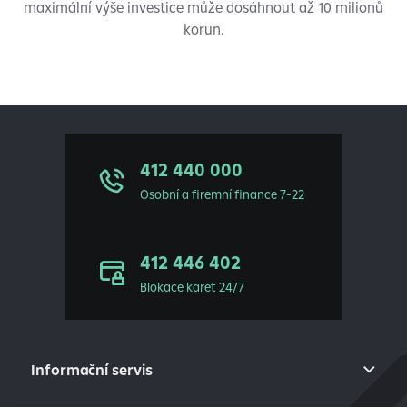
maximální výše investice může dosáhnout až 10 milionů
korun.
412 440 000
Osobní a firemní finance 7-22
412 446 402
Blokace karet 24/7
Informační servis