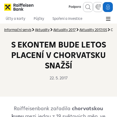
Podpora
Účty a karty
Půjčky
Spoření a investice
Hypotéky
Online služby
Pojištění
Informační servis
Aktuality
Aktuality 2017
Aktuality 2017/05
Cho
S EKONTEM BUDE LETOS
PLACENÍ V CHORVATSKU
SNAŽŠÍ
22. 5. 2017
Raiffeisenbank zařadila
chorvatskou
kunu
mezi jednu z 19 světových měn, ve