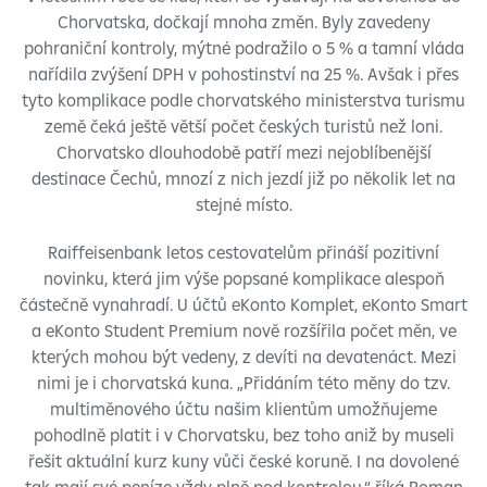
Chorvatska, dočkají mnoha změn. Byly zavedeny
pohraniční kontroly, mýtné podražilo o 5 % a tamní vláda
nařídila zvýšení DPH v pohostinství na 25 %. Avšak i přes
tyto komplikace podle chorvatského ministerstva turismu
země čeká ještě větší počet českých turistů než loni.
Chorvatsko dlouhodobě patří mezi nejoblíbenější
destinace Čechů, mnozí z nich jezdí již po několik let na
stejné místo.
Raiffeisenbank letos cestovatelům přináší pozitivní
novinku, která jim výše popsané komplikace alespoň
částečně vynahradí. U účtů eKonto Komplet, eKonto Smart
a eKonto Student Premium nově rozšířila počet měn, ve
kterých mohou být vedeny, z devíti na devatenáct. Mezi
nimi je i chorvatská kuna. „Přidáním této měny do tzv.
multiměnového účtu našim klientům umožňujeme
pohodlně platit i v Chorvatsku, bez toho aniž by museli
řešit aktuální kurz kuny vůči české koruně. I na dovolené