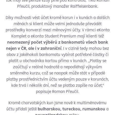
tak mají své peníze vždy plně pod kontrolou,“ říká Roman
Přeučil, produktový manažer Raiffeisenbank.
Díky možnosti vést účet kromě korun i v kunách a dalších
měnách si klient může velmi jednoduše převádět
prostředky konverzí mezi měnovými účty. V rámci eKonta
Komplet a eKonta Student Premium mají klienti též
neomezený počet výběrů z bankomatů všech bank
nejen v ČR, ale i v zahraniční
. I v cizině tedy mohou bez
obav z jakéhokoli bankomatu vybírat potřebné částky či
platit u obchodníka kartou přímo v kunách. „Platby se
zaúčtují v reálné hodnotě a nepodléhají výkyvům
směnného kurzu, což se naopak může stát v případě
platby prostřednictvím účtu vedeným pouze v korunách,
kde trvá i několik dní, než se platba zapíše na účet,“
popisuje Roman Přeučil.
Kromě chorvatských kun jsme nově k multiměnovému
účtu přidali ještě
bulharskou, tureckou, rumunskou
a