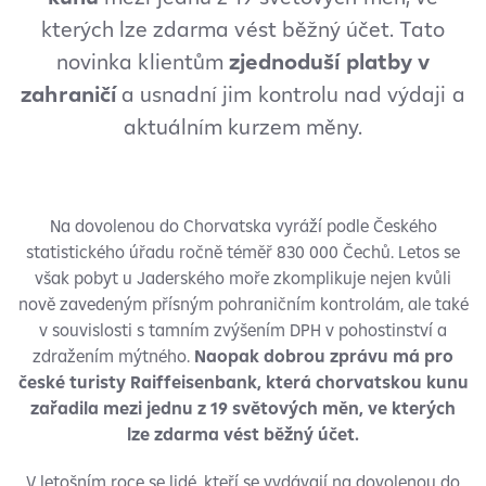
kterých lze zdarma vést běžný účet. Tato
novinka klientům
zjednoduší platby v
zahraničí
a usnadní jim kontrolu nad výdaji a
aktuálním kurzem měny.
Na dovolenou do Chorvatska vyráží podle Českého
statistického úřadu ročně téměř 830 000 Čechů. Letos se
však pobyt u Jaderského moře zkomplikuje nejen kvůli
nově zavedeným přísným pohraničním kontrolám, ale také
v souvislosti s tamním zvýšením DPH v pohostinství a
zdražením mýtného.
Naopak dobrou zprávu má pro
české turisty Raiffeisenbank, která chorvatskou kunu
zařadila mezi jednu z 19 světových měn, ve kterých
lze zdarma vést běžný účet.
V letošním roce se lidé, kteří se vydávají na dovolenou do