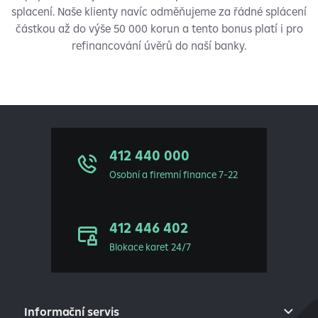
splacení. Naše klienty navíc odměňujeme za řádné splácení
částkou až do výše 50 000 korun a tento bonus platí i pro
refinancování úvěrů do naší banky.
412 440 000
Osobní a firemní finance 7-22
412 446 402
Blokace karet 24/7
Informační servis