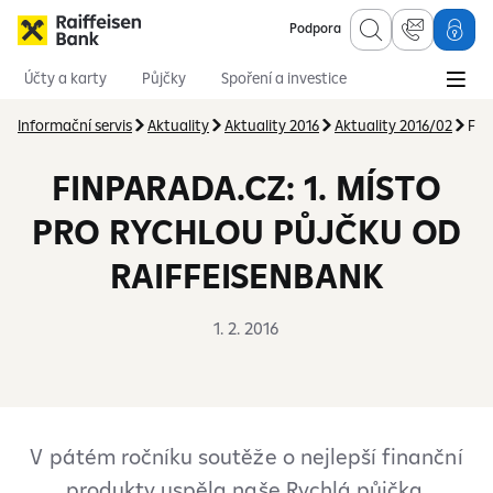
Podpora
Účty a karty
Půjčky
Spoření a investice
Hypotéky
Online služby
Pojištění
Informační servis
Aktuality
Aktuality 2016
Aktuality 2016/02
Fin
FINPARADA.CZ: 1. MÍSTO
PRO RYCHLOU PŮJČKU OD
RAIFFEISENBANK
1. 2. 2016
V pátém ročníku soutěže o nejlepší finanční
produkty uspěla naše Rychlá půjčka.