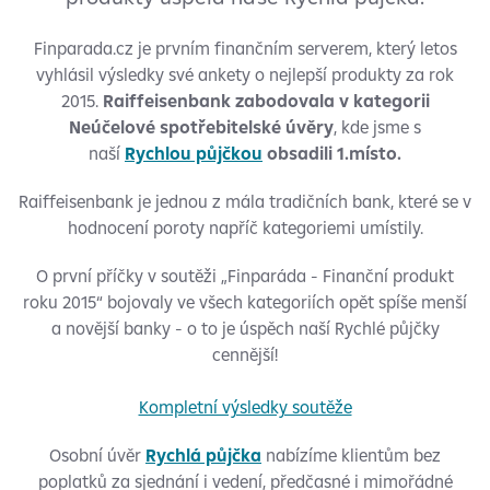
Finparada.cz je prvním finančním serverem, který letos
vyhlásil výsledky své ankety o nejlepší produkty za rok
2015.
Raiffeisenbank zabodovala v kategorii
Neúčelové spotřebitelské úvěry
, kde jsme s
naší
Rychlou půjčkou
obsadili 1.místo.
Raiffeisenbank je jednou z mála tradičních bank, které se v
hodnocení poroty napříč kategoriemi umístily.
O první příčky v soutěži „Finparáda - Finanční produkt
roku 2015“ bojovaly ve všech kategoriích opět spíše menší
a novější banky - o to je úspěch naší Rychlé půjčky
cennější!
Kompletní výsledky soutěže
Osobní úvěr
Rychlá půjčka
nabízíme klientům bez
poplatků za sjednání i vedení, předčasné i mimořádné