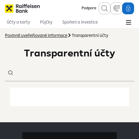
Podpora
Účty a karty
Půjčky
Spoření a investice
Hypotéky
Online služby
Pojištění
Povinně uveřejňované informace
Transparentní účty
Transparentní účty