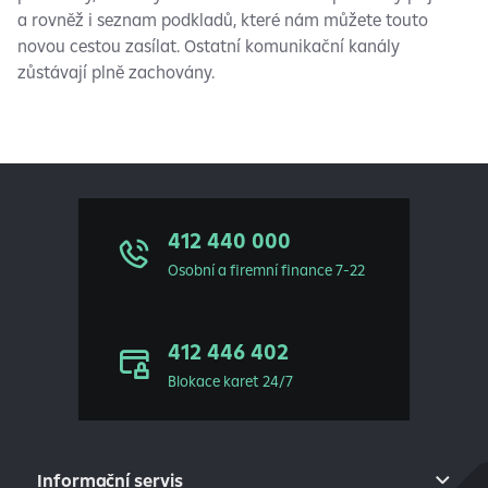
a rovněž i seznam podkladů, které nám můžete touto
novou cestou zasílat. Ostatní komunikační kanály
zůstávají plně zachovány.
412 440 000
Osobní a firemní finance 7-22
412 446 402
Blokace karet 24/7
Informační servis