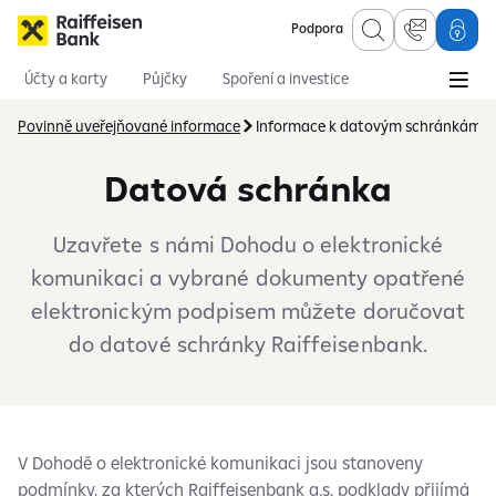
Podpora
Účty a karty
Půjčky
Spoření a investice
Hypotéky
Online služby
Pojištění
Povinně uveřejňované informace
Informace k datovým schránkám
Datová schránka
Uzavřete s námi Dohodu o elektronické
komunikaci a vybrané dokumenty opatřené
elektronickým podpisem můžete doručovat
do datové schránky Raiffeisenbank.
V Dohodě o elektronické komunikaci jsou stanoveny
podmínky, za kterých Raiffeisenbank a.s. podklady přijímá