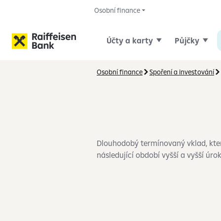
Osobní finance
Účty a karty
Půjčky
Osobní finance
Spoření a investování
Dlouhodobý termínovaný vklad, kter
následující období vyšší a vyšší úr