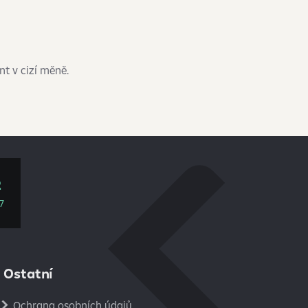
t v cizí měně.
2
7
Ostatní
Ochrana osobních údajů