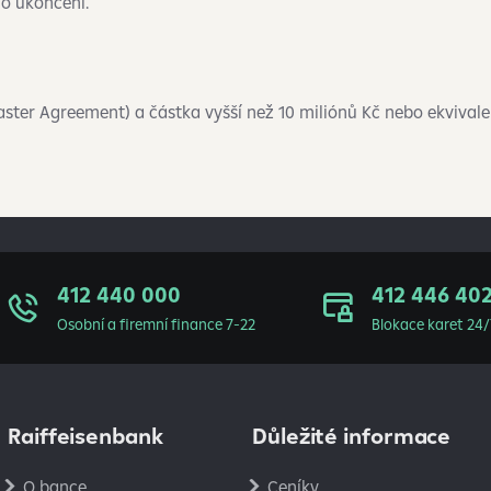
o ukončení.
ter Agreement) a částka vyšší než 10 miliónů Kč nebo ekvivalen
412 440 000
412 446 40
Osobní a firemní finance 7-22
Blokace karet 24/
Raiffeisenbank
Důležité informace
O bance
Ceníky