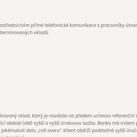
ostřednictvím přímé telefonické komunikace s pracovníky útva
h termínovaných vkladů
ínovaný vklad, který je navázán na předem určenou referenční 
jící období (6M) vyšší a vyšší úrokovou sazbu. Banka má ovšem
jakémukoli datu „roll overu“. Klient obdrží podstatně vyšší úro