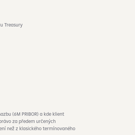
ru Treasury
sazbu (6M PRIBOR) a kde klient
 právo za předem určených
čení než z klasického termínovaného