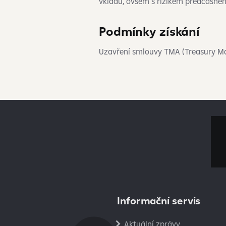
vkladu, ovšem s rizikem předčasnéh
Podmínky získání
Uzavření smlouvy TMA (Treasury Mas
Informační servis
Aktuální zprávy