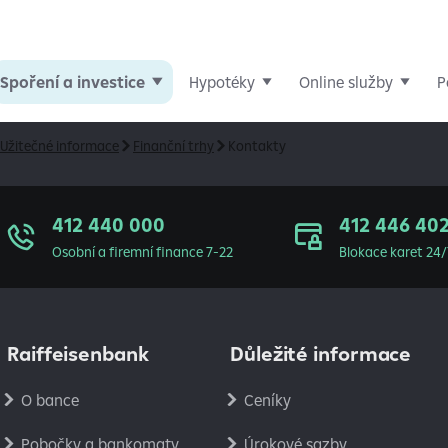
Spoření a investice
Hypotéky
Online služby
P
Užitečné informace
Finanční trhy
Kontakty
412 440 000
412 446 40
Osobní a firemní finance 7-22
Blokace karet 24/
Raiffeisenbank
Důležité informace
O bance
Ceníky
Pobočky a bankomaty
Úrokové sazby