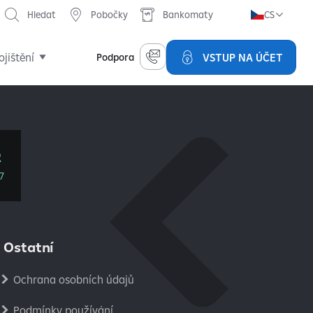
Hledat
Pobočky
Bankomaty
CS
ojištění
VSTUP NA ÚČET
Podpora
2
7
Ostatní
Ochrana osobních údajů
Podmínky používání