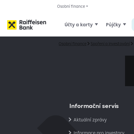
Osobní finance
Účty a karty
Půjčky
Osobní finance
Spoření a investování
Informační servis
Aktuální zprávy
Informace pro investory