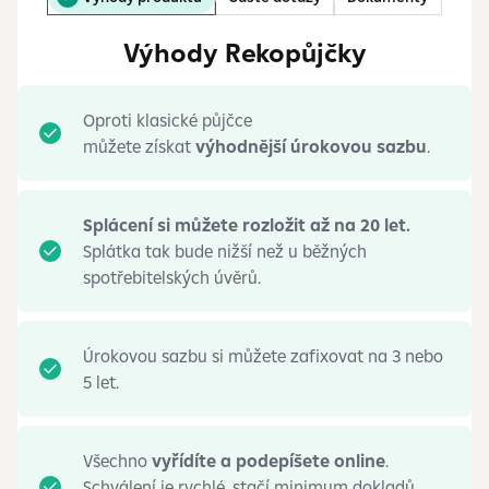
Výhody Rekopůjčky
Oproti klasické půjčce
můžete získat
výhodnější úrokovou sazbu
.
Splácení si můžete rozložit až na 20 let.
Splátka tak bude nižší než u
běžných
spotřebitelských úvěrů.
Úrokovou sazbu si můžete zafixovat na 3 nebo
5 let.
Všechno
vyřídíte a podepíšete online
.
Schválení je rychlé, stačí minimum dokladů