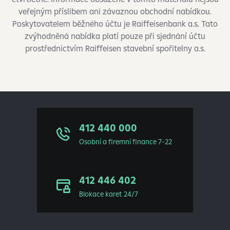
veřejným příslibem ani závaznou obchodní nabídkou.
Poskytovatelem běžného účtu je Raiffeisenbank a.s. Tato
zvýhodněná nabídka platí pouze při sjednání účtu
prostřednictvím Raiffeisen stavební spořitelny a.s.
412 440 000
Osobní a firemní finance 7-22
412 446 402
Blokace karet 24/7