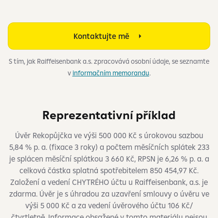
Kontaktujte mě
S tím, jak Raiffeisenbank a.s. zpracovává osobní údaje, se seznamte
v
informačním memorandu
.
Reprezentativní příklad
Úvěr Rekopůjčka ve výši 500 000 Kč s úrokovou sazbou
5,84 % p. a. (fixace 3 roky) a počtem měsíčních splátek 233
je splácen měsíční splátkou 3 660 Kč, RPSN je 6,26 % p. a. a
celková částka splatná spotřebitelem 850 454,97 Kč.
Založení a vedení CHYTRÉHO účtu u Raiffeisenbank, a.s. je
zdarma. Úvěr je s úhradou za uzavření smlouvy o úvěru ve
výši 5 000 Kč a za vedení úvěrového účtu 106 Kč/
čtvrtletně. Informace obsažené v tomto materiálu nejsou