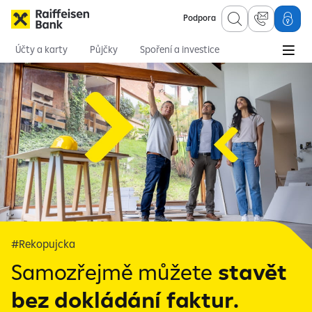
Podpora
Účty a karty
Půjčky
Spoření a investice
Hypotéky
Online služby
Pojištění
Osobní finance
Hypotéky
Nabídka hypoték
Rekopůjčka
rekopůj
#Rekopujcka
Samozřejmě můžete
stavět
bez dokládání faktur.