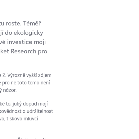
u roste. Téměř
jí do ekologicky
é investice mají
ket Research pro
e Z. Výrazně vyšší zájem
e pro ně toto téma není
ý názor.
ké to, jaký dopad mají
dpovědnost a udržitelnost
vá, tisková mluvčí