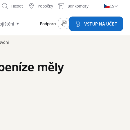
Hledat
Pobočky
Bankomaty
CS
ojištění
VSTUP NA ÚČET
Podpora
ování
 peníze měly