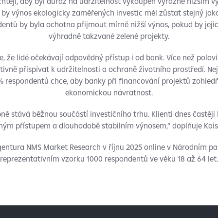
chtějí, aby byl důraz na udržitelnost vykoupen výrazně nižším vý
e by výnos ekologicky zaměřených investic měl zůstat stejný jak
ndentů by byla ochotna přijmout mírně nižší výnos, pokud by jeji
výhradně takzvané zelené projekty.
 že lidé očekávají odpovědný přístup i od bank. Více než polovin
ivně přispívat k udržitelnosti a ochraně životního prostředí. Nej
% respondentů chce, aby banky při financování projektů zohledňo
ekonomickou návratnost.
ně stává běžnou součástí investičního trhu. Klienti dnes častěj
ým přístupem a dlouhodobě stabilním výnosem,“ doplňuje Kais
entura NMS Market Research v říjnu 2025 online v Národním p
reprezentativním vzorku 1000 respondentů ve věku 18 až 64 let.