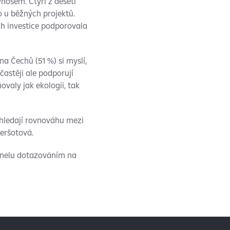
nosem. Čtyři z deseti
o u běžných projektů.
ch investice podporovala
a Čechů (51 %) si myslí,
častěji ale podporují
valy jak ekologii, tak
i hledají rovnováhu mezi
eršotová.
anelu dotazováním na