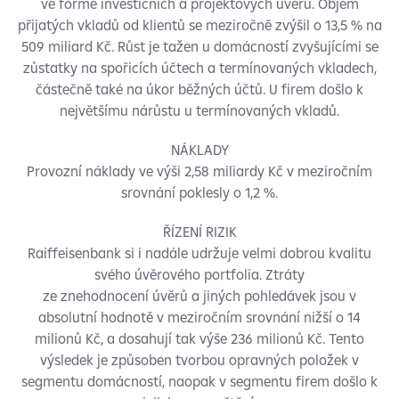
ve formě investičních a projektových úvěrů. Objem
přijatých vkladů od klientů se meziročně zvýšil o 13,5 % na
509 miliard Kč. Růst je tažen u domácností zvyšujícími se
zůstatky na spořicích účtech a termínovaných vkladech,
částečně také na úkor běžných účtů. U firem došlo k
největšímu nárůstu u termínovaných vkladů.
NÁKLADY
Provozní náklady ve výši 2,58 miliardy Kč v meziročním
srovnání poklesly o 1,2 %.
ŘÍZENÍ RIZIK
Raiffeisenbank si i nadále udržuje velmi dobrou kvalitu
svého úvěrového portfolia. Ztráty
ze znehodnocení úvěrů a jiných pohledávek jsou v
absolutní hodnotě v meziročním srovnání nižší o 14
milionů Kč, a dosahují tak výše 236 milionů Kč. Tento
výsledek je způsoben tvorbou opravných položek v
segmentu domácností, naopak v segmentu firem došlo k