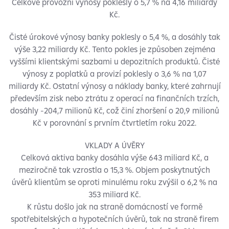
Celkové provozní výnosy poklesly o 5,7 % na 4,16 miliardy
Kč.
Čisté úrokové výnosy banky poklesly o 5,4 %, a dosáhly tak
výše 3,22 miliardy Kč. Tento pokles je způsoben zejména
vyššími klientskými sazbami u depozitních produktů. Čisté
výnosy z poplatků a provizí poklesly o 3,6 % na 1,07
miliardy Kč. Ostatní výnosy a náklady banky, které zahrnují
především zisk nebo ztrátu z operací na finančních trzích,
dosáhly -204,7 milionů Kč, což činí zhoršení o 20,9 milionů
Kč v porovnání s prvním čtvrtletím roku 2022.
VKLADY A ÚVĚRY
Celková aktiva banky dosáhla výše 643 miliard Kč, a
meziročně tak vzrostla o 15,3 %. Objem poskytnutých
úvěrů klientům se oproti minulému roku zvýšil o 6,2 % na
353 miliard Kč.
K růstu došlo jak na straně domácností ve formě
spotřebitelských a hypotečních úvěrů, tak na straně firem