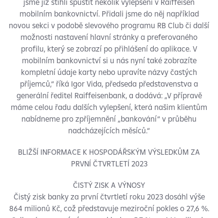
jsme již stihli spustit několik vylepšení v Raiffeisen
mobilním bankovnictví. Přidali jsme do něj například
novou sekci v podobě slevového programu RB Club či další
možnosti nastavení hlavní stránky a preferovaného
profilu, který se zobrazí po přihlášení do aplikace. V
mobilním bankovnictví si u nás nyní také zobrazíte
kompletní údaje karty nebo upravíte názvy častých
příjemců,“ říká Igor Vida, předseda představenstva a
generální ředitel Raiffeisenbank, a dodává: „V přípravě
máme celou řadu dalších vylepšení, která našim klientům
nabídneme pro zpříjemnění „bankování“ v průběhu
nadcházejících měsíců.“
BLIŽŠÍ INFORMACE K HOSPODÁŘSKÝM VÝSLEDKŮM ZA
PRVNÍ ČTVRTLETÍ 2023
ČISTÝ ZISK A VÝNOSY
Čistý zisk banky za první čtvrtletí roku 2023 dosáhl výše
864 milionů Kč, což představuje meziroční pokles o 27,6 %.