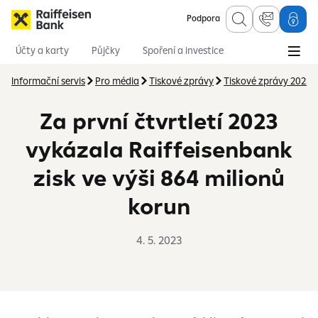
Podpora
Účty a karty
Půjčky
Spoření a investice
Hypotéky
Online služby
Pojištění
Informační servis
Pro média
Tiskové zprávy
Tiskové zprávy 2023
Za první čtvrtletí 2023
vykázala Raiffeisenbank
zisk ve výši 864 milionů
korun
4. 5. 2023