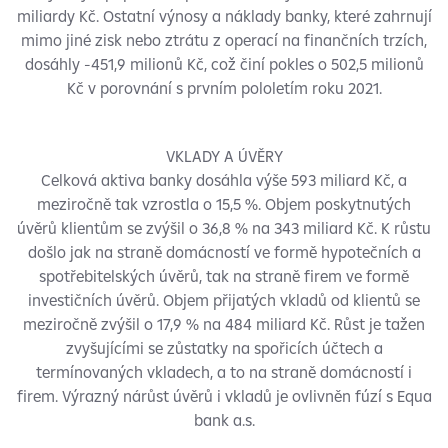
miliardy Kč. Ostatní výnosy a náklady banky, které zahrnují
mimo jiné zisk nebo ztrátu z operací na finančních trzích,
dosáhly -451,9 milionů Kč, což činí pokles o 502,5 milionů
Kč v porovnání s prvním pololetím roku 2021.
VKLADY A ÚVĚRY
Celková aktiva banky dosáhla výše 593 miliard Kč, a
meziročně tak vzrostla o 15,5 %. Objem poskytnutých
úvěrů klientům se zvýšil o 36,8 % na 343 miliard Kč. K růstu
došlo jak na straně domácností ve formě hypotečních a
spotřebitelských úvěrů, tak na straně firem ve formě
investičních úvěrů. Objem přijatých vkladů od klientů se
meziročně zvýšil o 17,9 % na 484 miliard Kč. Růst je tažen
zvyšujícími se zůstatky na spořicích účtech a
termínovaných vkladech, a to na straně domácností i
firem. Výrazný nárůst úvěrů i vkladů je ovlivněn fúzí s Equa
bank a.s.