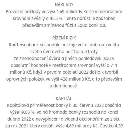
NÁKLADY
Provozní náklady ve výši 4,69 miliardy Kč se v meziročním
srovnání zvýšily o 45,5 %. Tento nárůst je způsoben
především zmíněnou fúzí s Equa bank a.s.
ŘÍZENÍ RIZIK
Raiffeisenbank si i nadále udržuje velmi dobrou kvalitu
svého úvěrového portfolia. Ztráty
ze znehodnocení úvěrů a jiných pohledávek jsou v
absolutní hodnotě v meziročním srovnání vyšší o 714
milionů Kč, když v prvním pololetí 2022 došlo k tvorbě
opravných položek ve výši 426 milionů Kč, a to především
u domácností.
KAPITÁL
Kapitálová přiměřenost banky k 30. červnu 2022 dosáhla
výše 19,65 %. Valná hromada banky rozhodla na konci
dubna 2022 o nevyplacení dividend akcionářům ze zisku
za rok 2021, který dosáhl výše 4,69 miliardy Kč. Částka 4,39