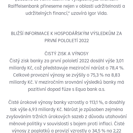
Raiffeisenbank přineseme nejen v oblasti udržitelnosti a
udržitelných financí,“ uzavírá Igor Vida.
BLIŽŠÍ INFORMACE K HOSPODÁŘSKÝM VÝSLEDKŮM ZA
PRVNÍ POLOLETÍ 2022
ČISTÝ ZISK A VÝNOSY
Čistý zisk banky za první pololetí 2022 dosáhl výše 3,01
miliardy Kč, což představuje meziroční nárůst o 78,4 %.
Celkové provozní výnosy se zvýšily o 75,3 % na 8,83
miliardy Kč. V meziročním srovnání výsledků banky má
pozitivní dopad fúze s Equa bank a.s.
Čisté úrokové výnosy banky vzrostly o 113,1 %, a dosáhly
tak výše 6,93 miliardy Kč. Nárůst je způsoben zejména
zvyšováním tržních úrokových sazeb z důvodu utahování
měnové politiky v souvislosti s bojem proti inflaci. Čisté
výnosy z poplatků a provizí vzrostly o 34,5 % na 2,22