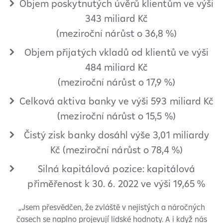
Objem poskytnutých úvěrů klientům ve výši
343 miliard Kč
(meziroční nárůst o
36,8 %)
Objem přijatých vkladů od klientů ve výši
484 miliard Kč
(meziroční nárůst o
17,9
%)
Celková aktiva banky ve výši 593 miliard Kč
(meziroční nárůst o 15,5 %)
Čistý zisk banky dosáhl výše 3,01 miliardy
Kč (meziroční nárůst o 78,4 %)
Silná kapitálová pozice: kapitálová
přiměřenost k 30. 6. 2022 ve výši 19,65 %
„Jsem přesvědčen, že zvláště v nejistých a náročných
časech se naplno projevují lidské hodnoty. A i když nás