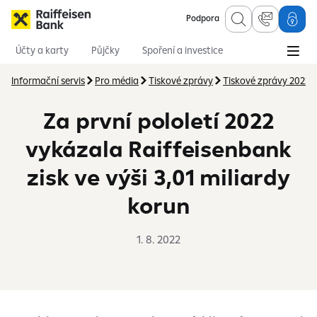
Podpora
Účty a karty
Půjčky
Spoření a investice
Hypotéky
Online služby
Pojištění
Informační servis
Pro média
Tiskové zprávy
Tiskové zprávy 2022
Za první pololetí 2022
vykázala Raiffeisenbank
zisk ve výši 3,01 miliardy
korun
1. 8. 2022