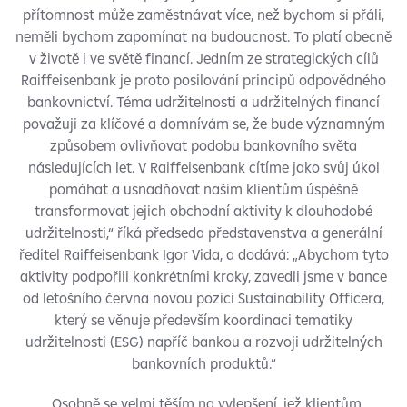
přítomnost může zaměstnávat více, než bychom si přáli,
neměli bychom zapomínat na budoucnost. To platí obecně
v životě i ve světě financí. Jedním ze strategických cílů
Raiffeisenbank je proto posilování principů odpovědného
bankovnictví. Téma udržitelnosti a udržitelných financí
považuji za klíčové a domnívám se, že bude významným
způsobem ovlivňovat podobu bankovního světa
následujících let. V Raiffeisenbank cítíme jako svůj úkol
pomáhat a usnadňovat našim klientům úspěšně
transformovat jejich obchodní aktivity k dlouhodobé
udržitelnosti,“ říká předseda představenstva a generální
ředitel Raiffeisenbank Igor Vida, a dodává: „Abychom tyto
aktivity podpořili konkrétními kroky, zavedli jsme v bance
od letošního června novou pozici Sustainability Officera,
který se věnuje především koordinaci tematiky
udržitelnosti (ESG) napříč bankou a rozvoji udržitelných
bankovních produktů.“
„Osobně se velmi těším na vylepšení, jež klientům