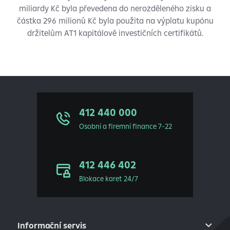
miliardy Kč byla převedena do nerozděleného zisku a
částka 296 milionů Kč byla použita na výplatu kupónu
držitelům AT1 kapitálově investičních certifikátů.
412 440 000
Osobní a firemní finance 7-22
412 446 402
Blokace karet 24/7
Informační servis