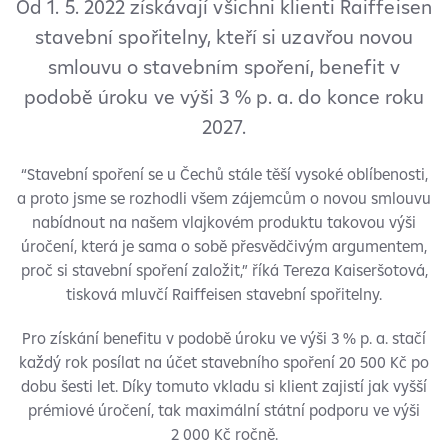
Od 1. 5. 2022 získávají všichni klienti Raiffeisen
stavební spořitelny, kteří si uzavřou novou
smlouvu o stavebním spoření, benefit v
podobě úroku ve výši 3 % p. a. do konce roku
2027.
“Stavební spoření se u Čechů stále těší vysoké oblíbenosti,
a proto jsme se rozhodli všem zájemcům o novou smlouvu
nabídnout na našem vlajkovém produktu takovou výši
úročení, která je sama o sobě přesvědčivým argumentem,
proč si stavební spoření založit,” říká Tereza Kaiseršotová,
tisková mluvčí Raiffeisen stavební spořitelny.
Pro získání benefitu v podobě úroku ve výši 3 % p. a. stačí
každý rok posílat na účet stavebního spoření 20 500 Kč po
dobu šesti let. Díky tomuto vkladu si klient zajistí jak vyšší
prémiové úročení, tak maximální státní podporu ve výši
2
000 Kč ročně.