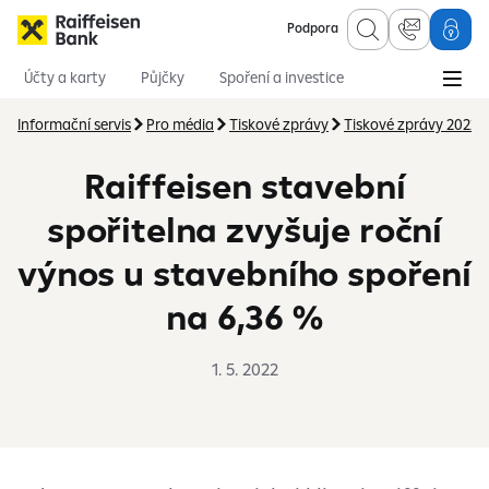
Podpora
Účty a karty
Půjčky
Spoření a investice
Hypotéky
Online služby
Pojištění
Informační servis
Pro média
Tiskové zprávy
Tiskové zprávy 2022
Raiffeisen stavební
spořitelna zvyšuje roční
výnos u stavebního spoření
na 6,36 %
1. 5. 2022