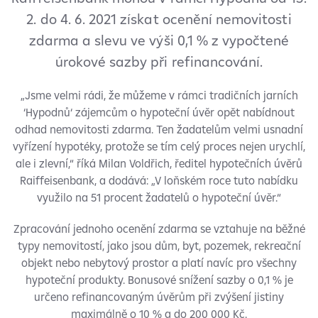
2. do 4. 6. 2021 získat ocenění nemovitosti
zdarma a slevu ve výši 0,1 % z vypočtené
úrokové sazby při refinancování.
„Jsme velmi rádi, že můžeme v rámci tradičních jarních
‘Hypodnů‘ zájemcům o hypoteční úvěr opět nabídnout
odhad nemovitosti zdarma. Ten žadatelům velmi usnadní
vyřízení hypotéky, protože se tím celý proces nejen urychlí,
ale i zlevní,“ říká Milan Voldřich, ředitel hypotečních úvěrů
Raiffeisenbank, a dodává: „V loňském roce tuto nabídku
využilo na 51 procent žadatelů o hypoteční úvěr.“
Zpracování jednoho ocenění zdarma se vztahuje na běžné
typy nemovitostí, jako jsou dům, byt, pozemek, rekreační
objekt nebo nebytový prostor a platí navíc pro všechny
hypoteční produkty. Bonusové snížení sazby o 0,1 % je
určeno refinancovaným úvěrům při zvýšení jistiny
maximálně o 10 % a do 200 000 Kč.