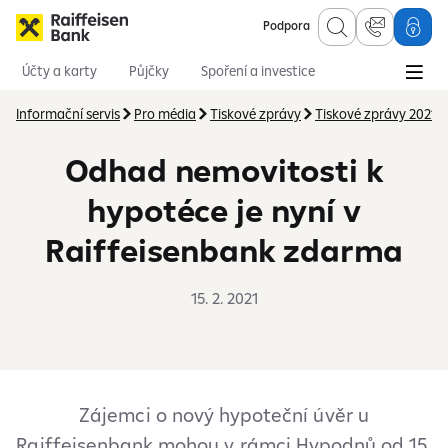
Podpora
Účty a karty
Půjčky
Spoření a investice
Hypotéky
Online služby
Pojištění
Informační servis
Pro média
Tiskové zprávy
Tiskové zprávy 2021
Odhad nemovitosti k
hypotéce je nyní v
Raiffeisenbank zdarma
15. 2. 2021
Zájemci o nový hypoteční úvěr u
Raiffeisenbank mohou v rámci Hypodnů od 15.