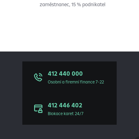
zaměstnanec, 15 % podnikatel
412 440 000
Osobní a firemní finance 7-22
412 446 402
Blokace karet 24/7