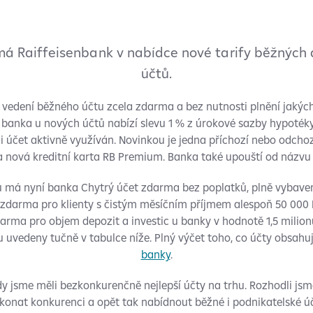
má Raiffeisenbank v nabídce nové tarify běžných
účtů.
 vedení běžného účtu zcela zdarma a bez nutnosti plnění jakých
 banka u nových účtů nabízí slevu 1 % z úrokové sazby hypotéky
li účet aktivně využíván. Novinkou je jedna příchozí nebo odcho
a nová kreditní karta RB Premium. Banka také upouští od názvu
 má nyní banka Chytrý účet zdarma bez poplatků, plně vybaven
zdarma pro klienty s čistým měsíčním příjmem alespoň 50 000 
darma pro objem depozit a investic u banky v hodnotě 1,5 milionu
u uvedeny tučně v tabulce níže. Plný výčet toho, co účty obsahuj
banky
.
dy jsme měli bezkonkurenčně nejlepší účty na trhu. Rozhodli jsm
onat konkurenci a opět tak nabídnout běžné i podnikatelské účty