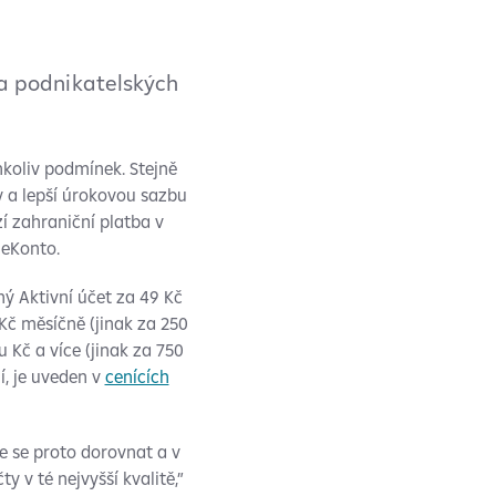
 a podnikatelských
koliv podmínek. Stejně
 a lepší úrokovou sazbu
zí zahraniční platba v
 eKonto.
ý Aktivní účet za 49 Kč
Kč měsíčně (jinak za 250
 Kč a více (jinak za 750
í, je uveden v
cenících
e se proto dorovnat a v
 v té nejvyšší kvalitě,”