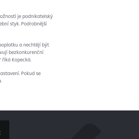
možností je podnikatelský
ební styk. Podrobnější
oplatku a nechtějí být
vují bezkonkurenční
” říká Kopecká.
nastavení. Pokud se
.
2