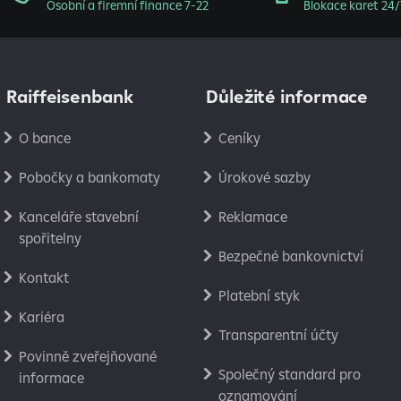
Osobní a firemní finance 7-22
Blokace karet 24/
Raiffeisenbank
Důležité informace
O bance
Ceníky
Pobočky a bankomaty
Úrokové sazby
Kanceláře stavební
Reklamace
spořitelny
Bezpečné bankovnictví
Kontakt
Platební styk
Kariéra
Transparentní účty
Povinně zveřejňované
Společný standard pro
informace
oznamování