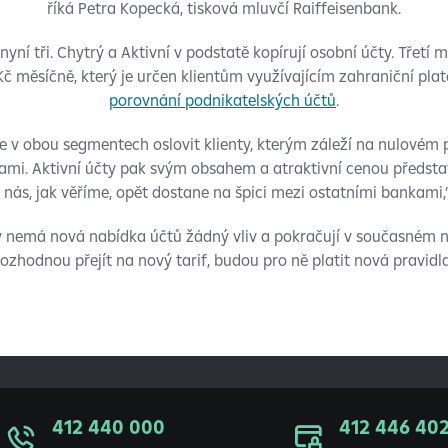
říká Petra Kopecká, tisková mluvčí Raiffeisenbank.
nyní tři. Chytrý a Aktivní v podstatě kopírují osobní účty. Třetí 
č měsíčně, který je určen klientům využívajícím zahraniční plat
porovnání podnikatelských účtů
.
 v obou segmentech oslovit klienty, kterým záleží na nulovém p
ami. Aktivní účty pak svým obsahem a atraktivní cenou předsta
 nás, jak věříme, opět dostane na špici mezi ostatními bankami,
ty nemá nová nabídka účtů žádný vliv a pokračují v současném 
rozhodnou přejít na nový tarif, budou pro ně platit nová pravidla
412 440 000
412 446 40