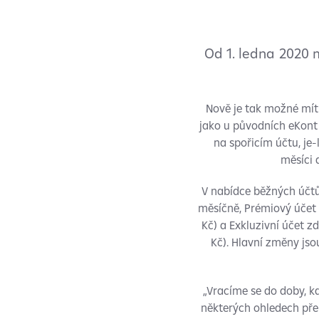
Od 1. ledna 2020 
Nově je tak možné mít
jako u původních eKont
na spořicím účtu, je-
měsíci 
V nabídce běžných účtů
měsíčně, Prémiový účet 
Kč) a Exkluzivní účet z
Kč). Hlavní změny jso
„Vracíme se do doby, k
některých ohledech přek