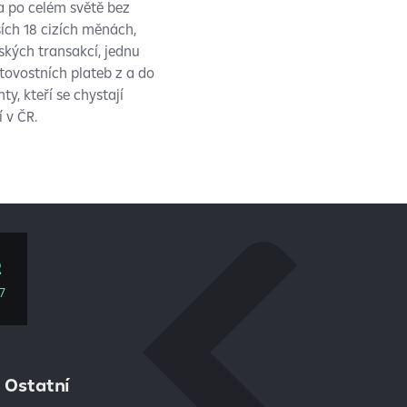
 po celém světě bez
ch 18 cizích měnách,
kých transakcí, jednu
ovostních plateb z a do
, kteří se chystají
 v ČR.
2
7
Ostatní