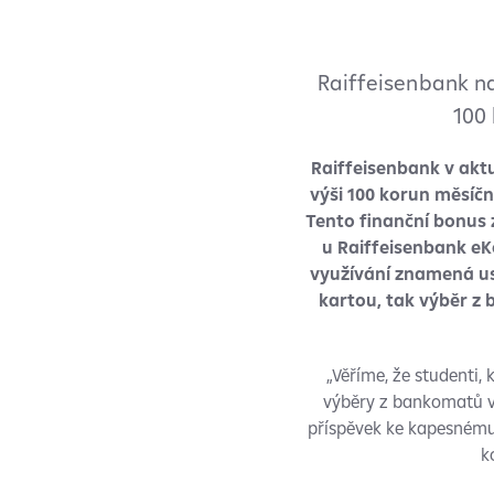
Raiffeisenbank n
100
Raiffeisenbank v ak
výši 100 korun měsíčn
Tento finanční bonus zí
u Raiffeisenbank eK
využívání znamená us
kartou, tak výběr z
„Věříme, že studenti,
výběry z bankomatů v
příspěvek ke kapesnému.
k