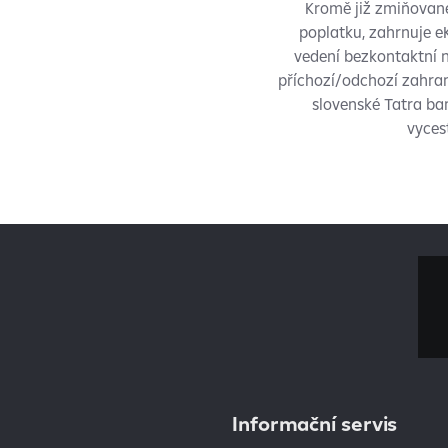
Kromě již zmiňovan
poplatku, zahrnuje 
vedení bezkontaktní 
příchozí/odchozí zahra
slovenské Tatra ba
vyces
Informační servis