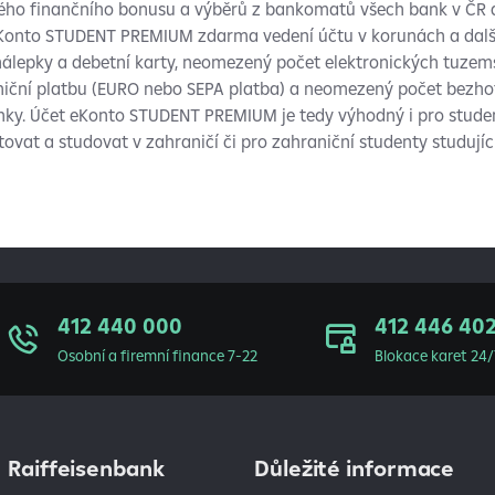
ého finančního bonusu a výběrů z bankomatů všech bank v ČR a
eKonto STUDENT PREMIUM zdarma vedení účtu v korunách a další
nálepky a debetní karty, neomezený počet elektronických tuzems
niční platbu (EURO nebo SEPA platba) a neomezený počet bezhot
nky. Účet eKonto STUDENT PREMIUM je tedy výhodný i pro studenty
tovat a studovat v zahraničí či pro zahraniční studenty studující
412 440 000
412 446 40
Osobní a firemní finance 7-22
Blokace karet 24/
Raiffeisenbank
Důležité informace