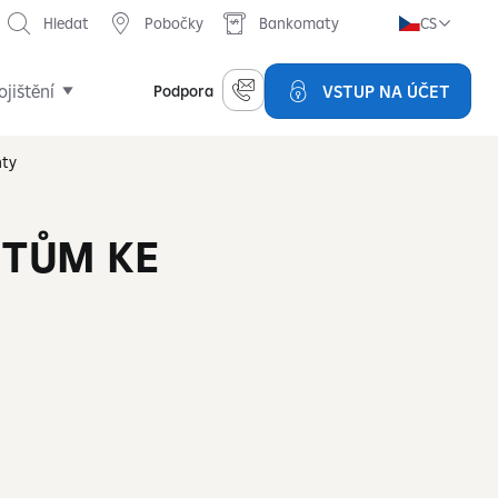
Hledat
Pobočky
Bankomaty
CS
ojištění
VSTUP NA ÚČET
Podpora
nty
NTŮM KE