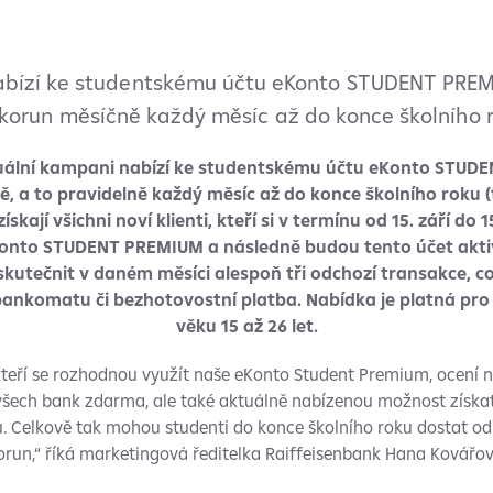
abízí ke studentskému účtu eKonto STUDENT PREM
 korun měsíčně každý měsíc až do konce školního r
tuální kampani nabízí ke studentskému účtu eKonto STUD
ě, a to pravidelně každý měsíc až do konce školního roku (tj
skají všichni noví klienti, kteří si v termínu od 15. září do 1
onto STUDENT PREMIUM a následně budou tento účet aktiv
kutečnit v daném měsíci alespoň tři odchozí transakce, co
 bankomatu či bezhotovostní platba. Nabídka je platná pro
věku 15 až 26 let.
 kteří se rozhodnou využít naše eKonto Student Premium, ocení n
šech bank zdarma, ale také aktuálně nabízenou možnost získat
 Celkově tak mohou studenti do konce školního roku dostat od
orun,“ říká marketingová ředitelka Raiffeisenbank Hana Kovářov