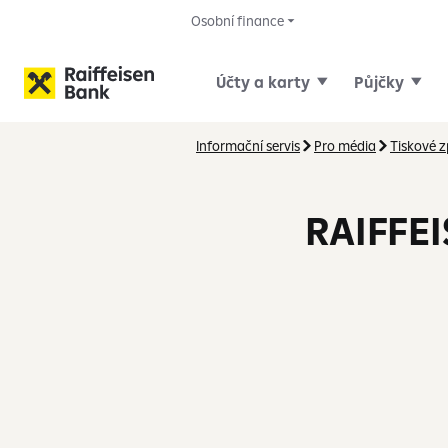
Osobní finance
Účty a karty
Půjčky
Informační servis
Pro média
Tiskové 
RAIFFE