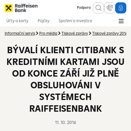
Podpora
Účty a karty
Půjčky
Spoření a investice
Hypotéky
Online služby
Pojištění
Informační servis
Pro média
Tiskové zprávy
Tiskové zprávy 2016
BÝVALÍ KLIENTI CITIBANK S
KREDITNÍMI KARTAMI JSOU
OD KONCE ZÁŘÍ JIŽ PLNĚ
OBSLUHOVÁNI V
SYSTÉMECH
RAIFFEISENBANK
11. 10. 2016