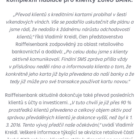
„Převod klientů s kreditními kartami probíhal v šesti
víkendových vlnách. Vše se podařilo uskutečnit dle plánu a
jsme rádi, že nedošlo k žádnému nárůstu odchodovosti
klientů,“
říká Vladimír Kreidl, člen představenstva
Raiffeisenbank zodpovědný za oblast retailového
bankovnictví a dodává:
„Po celou dobu jsme s klienty
aktivně komunikovali. Finální SMS zpráva přišla vždy
v příslušnou neděli ráno a informovala klienta o tom, že
konkrétně jeho karta již byla převedena do naší banky a že
tedy již může pro své transakce používat kartu novou.“
Raiffeisenbank aktuálně dokončuje také převod posledních
klientů s účty a investicemi.
„V tuto chvíli je již přes 90 %
prostředků klientů převedeno a celkový objem aktiv pod
správou převáděných klientů je dokonce vyšší, než byl k 1.
3. 2016. Tento vývoj předčil naše očekávání,“
uvádí Vladimír
Kreidl. Veškeré informace týkající se akvizice retailové části