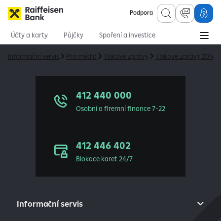
Podpora
Účty a karty
Půjčky
Spoření a investice
Hypotéky
Online služby
Pojištění
Informační servis
Pro média
Tiskové zprávy
Tiskové zprávy 2016
412 440 000
Osobní a firemní finance 7-22
412 446 402
Blokace karet 24/7
Informační servis