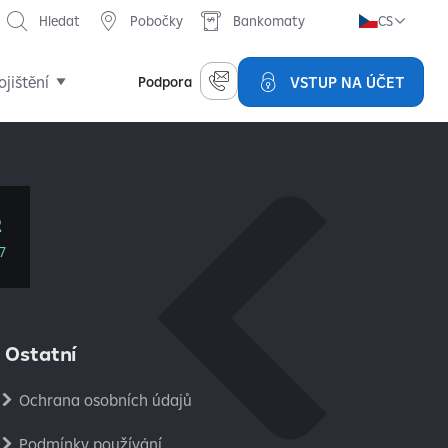
Hledat
Pobočky
Bankomaty
CS
ojištění
VSTUP NA ÚČET
Podpora
2
7
Ostatní
Ochrana osobních údajů
Podmínky používání