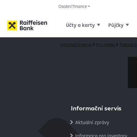
Osobní finance
Účty a karty
Půjčky
Informační servis
Pro média
Tiskové 
Informační servis
Aktuální zprávy
Informace pro investory