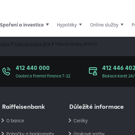
Spoření a investice
Hypotéky
Online služby
P
zprávy
Tiskové zprávy 2016
Tiskové zprávy 2016/01
412 440 000
412 446 40
Osobní a firemní finance 7-22
Blokace karet 24/
Raiffeisenbank
Důležité informace
O bance
Ceníky
Pobočky a bankomaty
Úrokové sazby