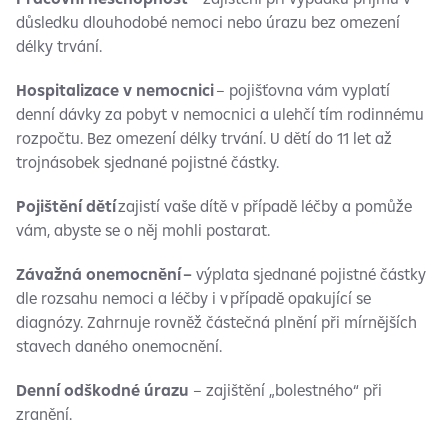
důsledku dlouhodobé nemoci nebo úrazu bez omezení
délky trvání.
Hospitalizace v nemocnici
– pojišťovna vám vyplatí
denní dávky za pobyt v nemocnici a ulehčí tím rodinnému
rozpočtu. Bez omezení délky trvání. U dětí do 11 let až
trojnásobek sjednané pojistné částky.
Pojištění dětí
zajistí vaše dítě v případě léčby a pomůže
vám, abyste se o něj mohli postarat.
Závažná onemocnění –
výplata sjednané pojistné částky
dle rozsahu nemoci a léčby i v případě opakující se
diagnózy. Zahrnuje rovněž částečná plnění při mírnějších
stavech daného onemocnění.
Denní odškodné úrazu
– zajištění „bolestného“ při
zranění.