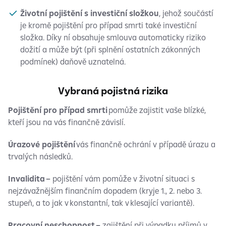
Životní pojištění s investiční složkou
, jehož součástí
je kromě pojištění pro případ smrti také investiční
složka. Díky ní obsahuje smlouva automaticky riziko
dožití a může být (při splnění ostatních zákonných
podmínek) daňově uznatelná.
Vybraná pojistná rizika
Pojištění pro případ smrti
pomůže zajistit vaše blízké,
kteří jsou na vás finančně závislí.
Úrazové pojištění
vás finančně ochrání v případě úrazu a
trvalých následků.
Invalidita –
pojištění vám pomůže v životní situaci s
nejzávažnějším finančním dopadem (kryje 1., 2. nebo 3.
stupeň, a to jak v konstantní, tak v klesající variantě).
Pracovní neschopnost –
zajištění při výpadku příjmů v