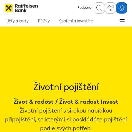
Podpora
Účty a karty
Půjčky
Spoření a investice
Hypotéky
Online služby
Pojištění
Osobní finance
Pojištění
Další pojištění
Životní pojištění
Životní pojištění
Život & radost / Život & radost Invest
Životní pojištění s širokou nabídkou
připojištění, se kterými si poskládáte pojištění
podle svých potřeb.