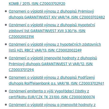
KOMB / 2015, ISIN: CZ0003702920
Oznameni o výplatě výnosu z dluhopisů Prémiový
dluhopis GARANTINVEST XIV VAR/14, ISIN: CZ0003702482
Oznámení o výplatě výnosu z dluhopisů Hypoteční
zástavní list GARANTINVEST XVII 3,30/16, ISIN:
CZ0002002314
Oznámení o výplatě výnosu z hypotečních zástavních
listů HZL RBCZ VAR/13, ISIN: CZ0002002249
Oznámení o výplatě jmenovité hodnoty z dluhopisů
Prémiový dluhopis GARANTINVEST VI VAR/12, ISIN:
CZ0003701294
Oznameni o výplatě výnosu z dluhopisů Podřízený
dluhopis Raiffeisenbank a.s. VAR/18, ISIN: CZ0003702961
Oznámení emitenta o výši Vypořádací částky z
certifikátu EUR/CZK TK 23,100, ISIN: CZ0000300074
Oznámení o výplatě výnosu a jmenovité hodnoty z