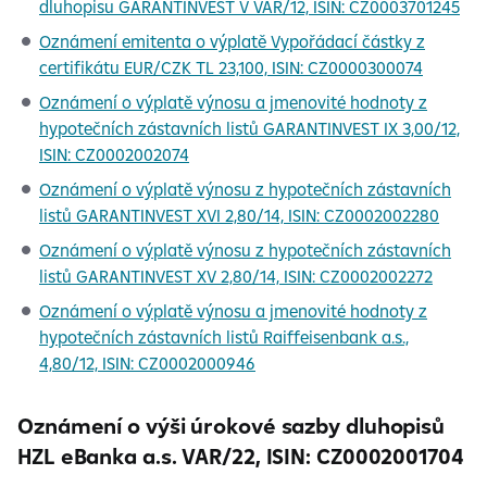
dluhopisu GARANTINVEST V VAR/12, ISIN: CZ0003701245
Oznámení emitenta o výplatě Vypořádací částky z
certifikátu EUR/CZK TL 23,100, ISIN: CZ0000300074
Oznámení o výplatě výnosu a jmenovité hodnoty z
hypotečních zástavních listů GARANTINVEST IX 3,00/12,
ISIN: CZ0002002074
Oznámení o výplatě výnosu z hypotečních zástavních
listů GARANTINVEST XVI 2,80/14, ISIN: CZ0002002280
Oznámení o výplatě výnosu z hypotečních zástavních
listů GARANTINVEST XV 2,80/14, ISIN: CZ0002002272
Oznámení o výplatě výnosu a jmenovité hodnoty z
hypotečních zástavních listů Raiffeisenbank a.s.,
4,80/12, ISIN: CZ0002000946
Oznámení o výši úrokové sazby dluhopisů
HZL eBanka a.s. VAR/22, ISIN: CZ0002001704