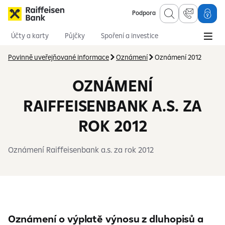
Podpora
Účty a karty
Půjčky
Spoření a investice
Hypotéky
Online služby
Pojištění
Povinně uveřejňované informace
Oznámení
Oznámení 2012
OZNÁMENÍ
RAIFFEISENBANK A.S. ZA
ROK 2012
Oznámení Raiffeisenbank a.s. za rok 2012
Oznámení o výplatě výnosu z dluhopisů a