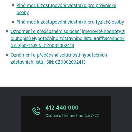
Plná moc k zastupování vlastníka pro právnické
osoby
Plná moc k zastupování vlastníka pro fyzické osoby
Oznámení o předčasném splacení jmenovité hodnoty z
dluhopisů Hypotečního zástavního listu Raiffeisenbank
a.s. 3,50/16,ISIN: CZ0002002413
Oznámení o předčasné splatnosti hypotečních
zástavních listů, ISIN: CZ0002002413
412 440 000
Osobní a firemní finance 7-22